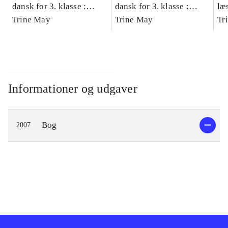
dansk for 3. klasse :
dansk for 3. klasse :
læ
grundbog -- Arbejdsbog.
Trine May
grundbog -- Arbejdsbog.
Trine May
- d
Tr
Bind A
Bind B
gr
Læ
læ
Informationer og udgaver
Bog
2007