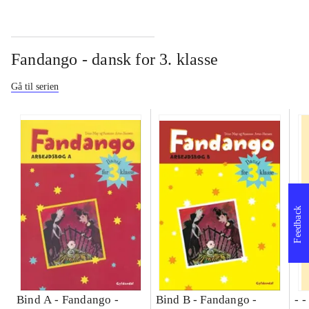
Fandango - dansk for 3. klasse
Gå til serien
Feedback
Bind A -
Fandango -
Bind B -
Fandango -
- 