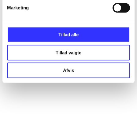
Marketing
Artikler
Alle registrerede artikler fordelt på udgivelser
Tillad alle
...
Tillad valgte
...
Afvis
...
...
...