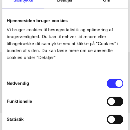
lorem ipsum dolor sit amet ...
Tidsskrift
Hjemmesiden bruger cookies
Artiklerne i
handler ofte om
Vi bruger cookies til besøgsstatistik og optimering af
brugervenlighed. Du kan til enhver tid ændre eller
tilbagetrække dit samtykke ved at klikke på ”Cookies” i
bunden af siden. Du kan læse mere om de anvendte
cookies under ”Detaljer”.
Artikler med samme emner
Samtykkevalg
Fra
Nødvendig
Funktionelle
Statistik