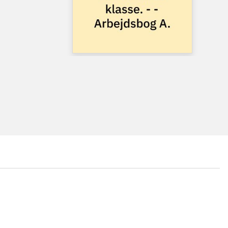
...
...