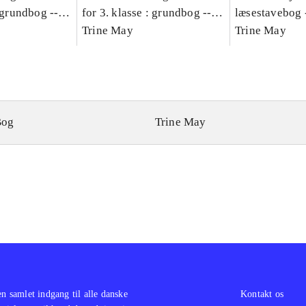
: grundbog --
for 3. klasse : grundbog --
læsestavebog 
Bind A
Arbejdsbog. Bind B
Trine May
dansk for 3. kl
Trine May
grundbog. - -
Lærervejlednin
læsestavebog
Bog
Trine May
en samlet indgang til alle danske
Kontakt os