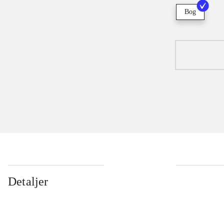
Bog
Detaljer
...
...
...