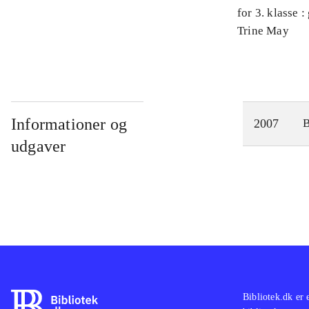
for 3. klasse 
Arbejdsbog. 
Trine May
Informationer og
2007
udgaver
Bibliotek.dk er 