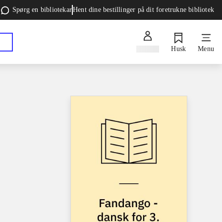
Spørg en bibliotekar
Hent dine bestillinger på dit foretrukne bibliotek
Log ind
Husk
Menu