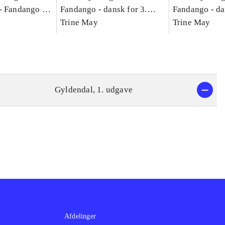
-
Fandango -
Fandango - dansk for 3.
Fandango - da
asse :
klasse : grundbog. - -
Trine May
klasse : grund
Trine May
Arbejdsbog A.
Arbejdsbog B
g til
Gyldendal, 1. udgave
Afdelinger