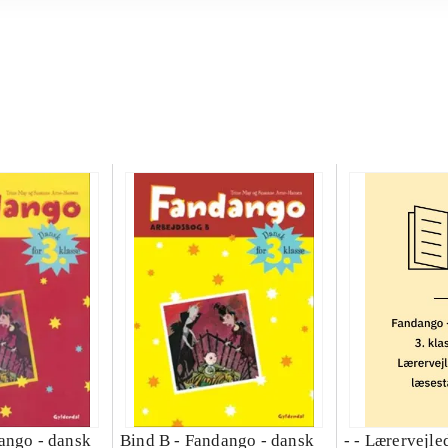
ango - dansk
Bind B -
Fandango - dansk
- - Lærervejle