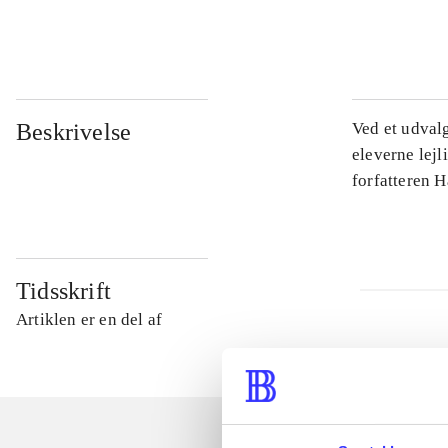
...
Beskrivelse
Ved et udval
eleverne lejl
forfatteren 
Tidsskrift
Artiklen er en del af