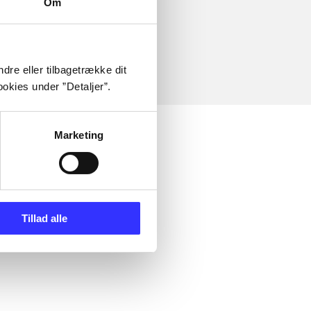
Om
dre eller tilbagetrække dit
okies under ”Detaljer”.
Marketing
Tillad alle