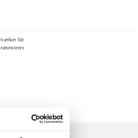
tværker får
 præsenteres