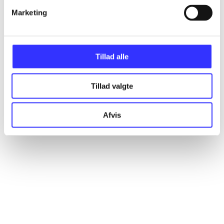
Marketing
Artikler
Alle registrerede artikler fordelt på udgivelser
Tillad alle
...
Tillad valgte
...
Afvis
...
...
...