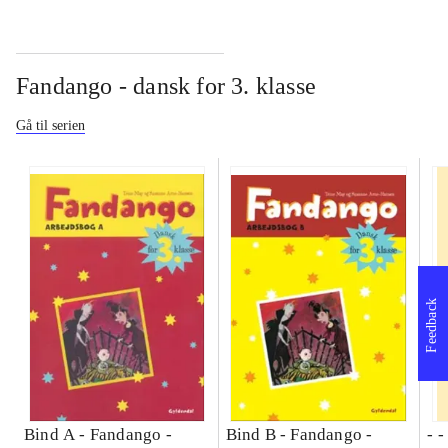
Fandango - dansk for 3. klasse
Gå til serien
Feedback
Bind A -
Fandango -
Bind B -
Fandango -
- 