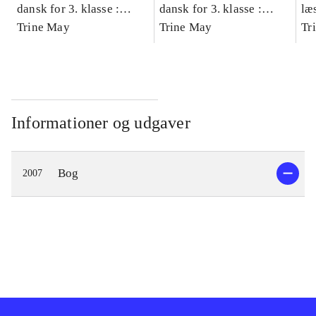
dansk for 3. klasse :
dansk for 3. klasse :
læ
grundbog -- Arbejdsbog.
Trine May
grundbog -- Arbejdsbog.
Trine May
- d
Tr
Bind A
Bind B
gr
Læ
læ
Informationer og udgaver
Bog
2007