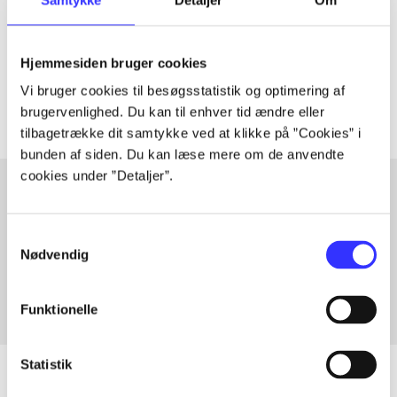
lorem ipsum dolor sit amet ...
Tidsskrift
Hjemmesiden bruger cookies
Artiklerne i
handler ofte om
Vi bruger cookies til besøgsstatistik og optimering af
brugervenlighed. Du kan til enhver tid ændre eller
tilbagetrække dit samtykke ved at klikke på ”Cookies” i
bunden af siden. Du kan læse mere om de anvendte
cookies under ”Detaljer”.
Artikler med samme emner
Samtykkevalg
Fra
Nødvendig
Funktionelle
Statistik