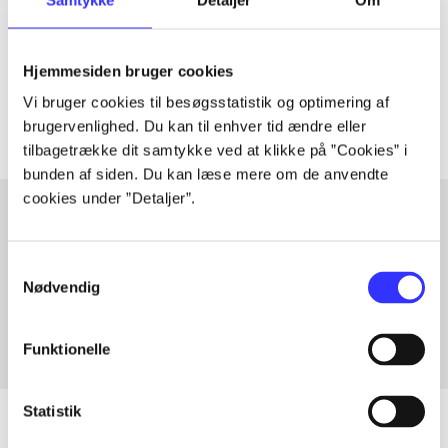
lorem ipsum dolor sit amet ...
Tidsskrift
Hjemmesiden bruger cookies
Artiklerne i
handler ofte om
Vi bruger cookies til besøgsstatistik og optimering af
brugervenlighed. Du kan til enhver tid ændre eller
tilbagetrække dit samtykke ved at klikke på ”Cookies” i
bunden af siden. Du kan læse mere om de anvendte
cookies under ”Detaljer”.
Artikler med samme emner
Samtykkevalg
Fra
Nødvendig
Funktionelle
Statistik