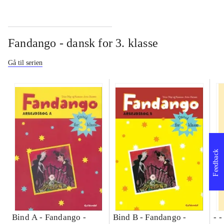
Fandango - dansk for 3. klasse
Gå til serien
Feedback
Bind A -
Fandango -
Bind B -
Fandango -
- 