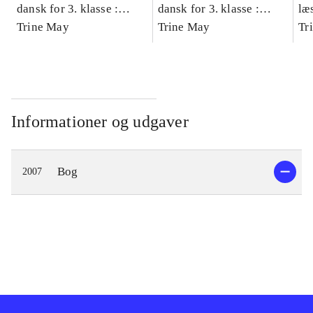
dansk for 3. klasse :
dansk for 3. klasse :
læ
grundbog -- Arbejdsbog.
Trine May
grundbog -- Arbejdsbog.
Trine May
- d
Tr
Bind A
Bind B
gr
Læ
læ
Informationer og udgaver
Bog
2007