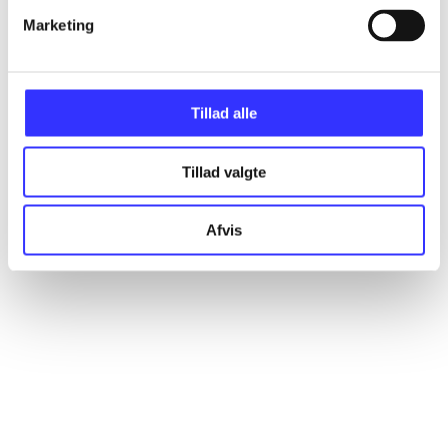
Marketing
Artikler
Alle registrerede artikler fordelt på udgivelser
Tillad alle
...
Tillad valgte
...
Afvis
...
...
...