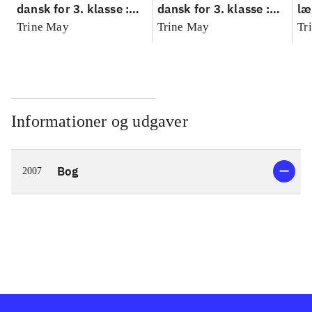
dansk for 3. klasse :
dansk for 3. klasse :
læ
grundbog --
grundbog --
Fa
Trine May
Trine May
Tr
Arbejdsbog. Bind A
Arbejdsbog. Bind B
3.
- 
læ
Informationer og udgaver
Bog
2007