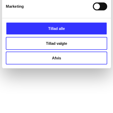
Marketing
Artikler
Alle registrerede artikler fordelt på udgivelser
Tillad alle
...
Tillad valgte
...
Afvis
...
...
...