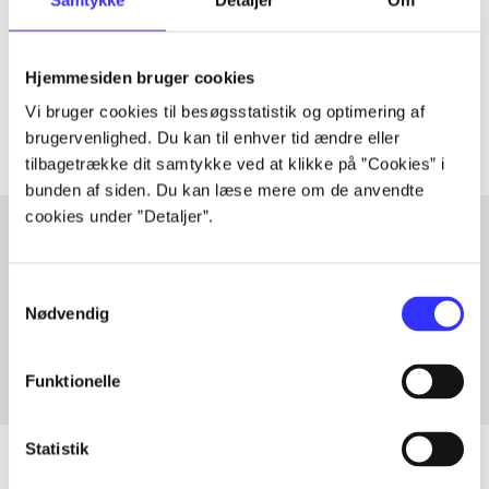
lorem ipsum dolor sit amet ...
Tidsskrift
Hjemmesiden bruger cookies
Artiklerne i
handler ofte om
Vi bruger cookies til besøgsstatistik og optimering af
brugervenlighed. Du kan til enhver tid ændre eller
tilbagetrække dit samtykke ved at klikke på ”Cookies” i
bunden af siden. Du kan læse mere om de anvendte
cookies under ”Detaljer”.
Artikler med samme emner
Samtykkevalg
Fra
Nødvendig
Funktionelle
Statistik