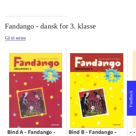
Fandango - dansk for 3. klasse
Gå til serien
Feedback
Bind A -
Fandango -
Bind B -
Fandango -
- 