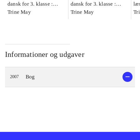
dansk for 3. klasse :
dansk for 3. klasse :
læ
grundbog -- Arbejdsbog.
Trine May
grundbog -- Arbejdsbog.
Trine May
- d
Tr
Bind A
Bind B
gr
Læ
læ
Informationer og udgaver
Bog
2007