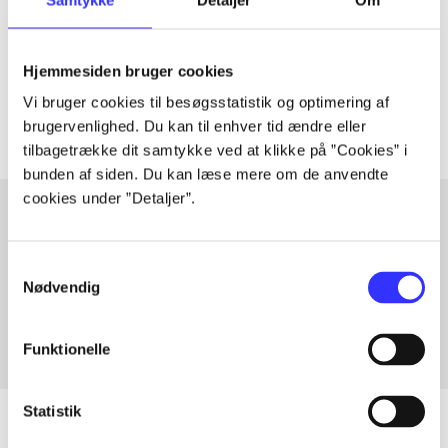
lorem ipsum dolor sit amet ...
Tidsskrift
Hjemmesiden bruger cookies
Artiklerne i
handler ofte om
Vi bruger cookies til besøgsstatistik og optimering af
brugervenlighed. Du kan til enhver tid ændre eller
tilbagetrække dit samtykke ved at klikke på ”Cookies” i
bunden af siden. Du kan læse mere om de anvendte
cookies under ”Detaljer”.
Artikler med samme emner
Samtykkevalg
Fra
Nødvendig
Funktionelle
Statistik