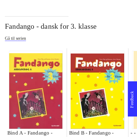
Fandango - dansk for 3. klasse
Gå til serien
Feedback
Bind A -
Fandango -
Bind B -
Fandango -
- 