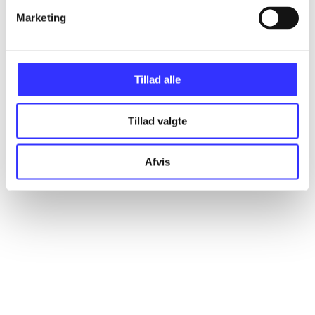
Marketing
Artikler
Alle registrerede artikler fordelt på udgivelser
Tillad alle
...
Tillad valgte
...
Afvis
...
...
...