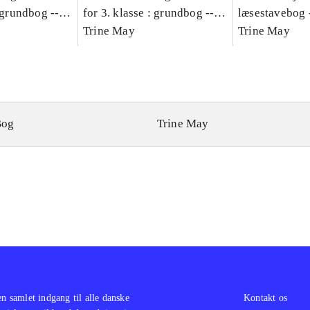
: grundbog --
for 3. klasse : grundbog --
læsestavebog 
Bind A
Arbejdsbog. Bind B
Trine May
dansk for 3. kl
Trine May
grundbog. - -
Lærervejlednin
læsestavebog
Bog
Trine May
en samlet indgang til alle danske
Kontakt os