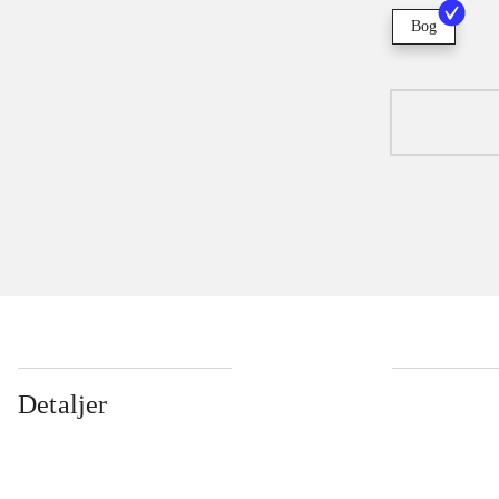
Bog
Detaljer
...
...
...