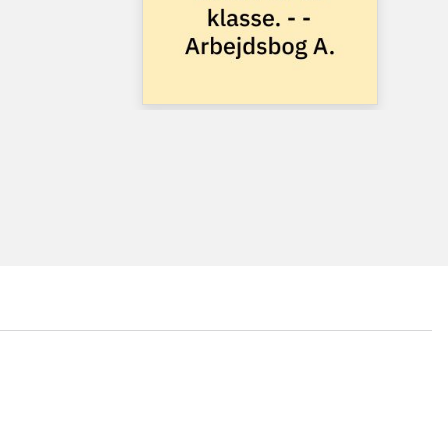
...
...