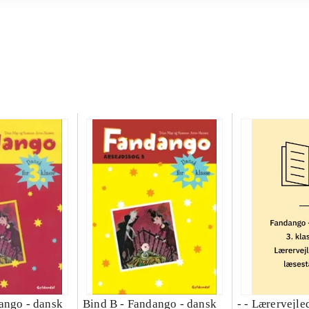
ango - dansk
Bind B -
Fandango - dansk
- - Lærervejle