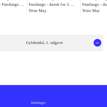
-
Fandango -
Fandango - dansk for 3.
Fandango - da
asse :
klasse : grundbog. - -
Trine May
klasse : grund
Trine May
Arbejdsbog A.
Arbejdsbog B
g til
Gyldendal, 1. udgave
Afdelinger