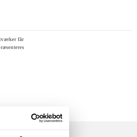
tværker får
 præsenteres