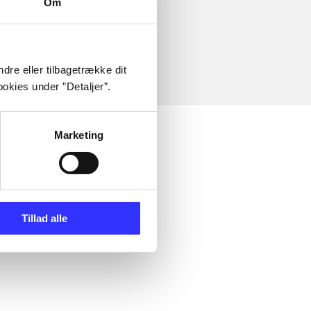
Om
dre eller tilbagetrække dit
okies under ”Detaljer”.
Marketing
Tillad alle