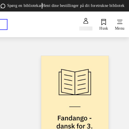
Spørg en bibliotekar
Hent dine bestillinger på dit foretrukne bibliotek
Log ind
Husk
Menu