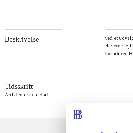
...
Beskrivelse
Ved et udval
eleverne lejl
forfatteren 
Tidsskrift
Artiklen er en del af