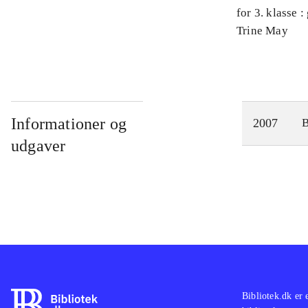
for 3. klasse 
Arbejdsbog. 
Trine May
Informationer og
2007
udgaver
Bibliotek.dk er 