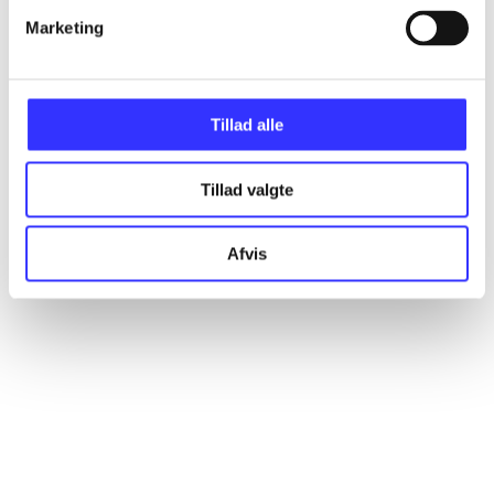
Marketing
Artikler
Alle registrerede artikler fordelt på udgivelser
Tillad alle
...
Tillad valgte
...
Afvis
...
...
...