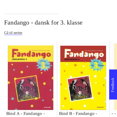
Fandango - dansk for 3. klasse
Gå til serien
Feedback
Bind A -
Fandango -
Bind B -
Fandango -
- 