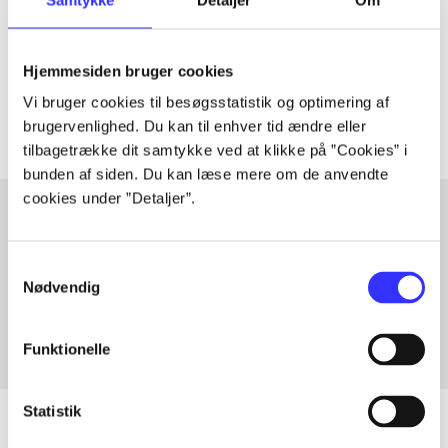
lorem ipsum dolor sit amet ...
Tidsskrift
Hjemmesiden bruger cookies
Artiklerne i
handler ofte om
Vi bruger cookies til besøgsstatistik og optimering af
brugervenlighed. Du kan til enhver tid ændre eller
tilbagetrække dit samtykke ved at klikke på ”Cookies” i
bunden af siden. Du kan læse mere om de anvendte
cookies under ”Detaljer”.
Artikler med samme emner
Samtykkevalg
Fra
Nødvendig
Funktionelle
Statistik