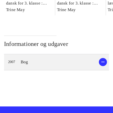
dansk for 3. klasse :
dansk for 3. klasse :
læ
grundbog -- Arbejdsbog.
Trine May
grundbog -- Arbejdsbog.
Trine May
- d
Tr
Bind A
Bind B
gr
Læ
læ
Informationer og udgaver
Bog
2007