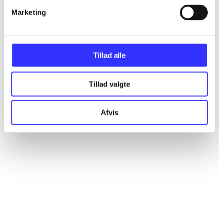
Marketing
Artikler
Alle registrerede artikler fordelt på udgivelser
Tillad alle
...
Tillad valgte
...
Afvis
...
...
...