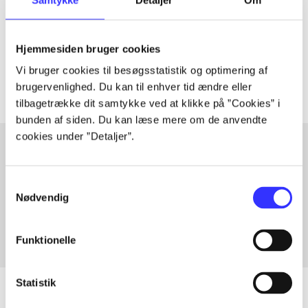
lorem ipsum dolor sit amet ...
Tidsskrift
Hjemmesiden bruger cookies
Artiklerne i
handler ofte om
Vi bruger cookies til besøgsstatistik og optimering af
brugervenlighed. Du kan til enhver tid ændre eller
tilbagetrække dit samtykke ved at klikke på ”Cookies” i
bunden af siden. Du kan læse mere om de anvendte
cookies under ”Detaljer”.
Artikler med samme emner
Samtykkevalg
Fra
Nødvendig
Funktionelle
Statistik