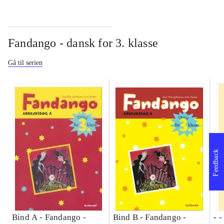
Fandango - dansk for 3. klasse
Gå til serien
Feedback
Bind A -
Fandango -
Bind B -
Fandango -
- 