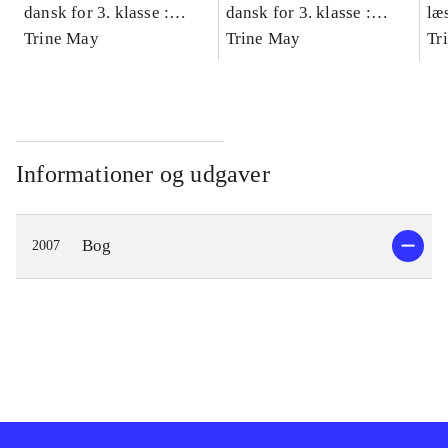
dansk for 3. klasse :
dansk for 3. klasse :
læ
grundbog -- Arbejdsbog.
Trine May
grundbog -- Arbejdsbog.
Trine May
- d
Tr
Bind A
Bind B
gr
Læ
læ
Informationer og udgaver
Bog
2007