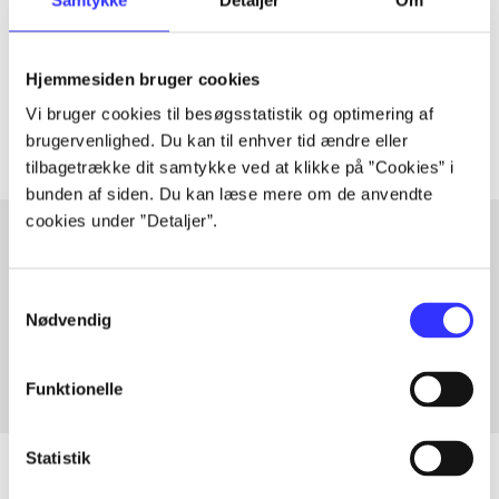
lorem ipsum dolor sit amet ...
Tidsskrift
Hjemmesiden bruger cookies
Artiklerne i
handler ofte om
Vi bruger cookies til besøgsstatistik og optimering af
brugervenlighed. Du kan til enhver tid ændre eller
tilbagetrække dit samtykke ved at klikke på ”Cookies” i
bunden af siden. Du kan læse mere om de anvendte
cookies under ”Detaljer”.
Artikler med samme emner
Samtykkevalg
Fra
Nødvendig
Funktionelle
Statistik