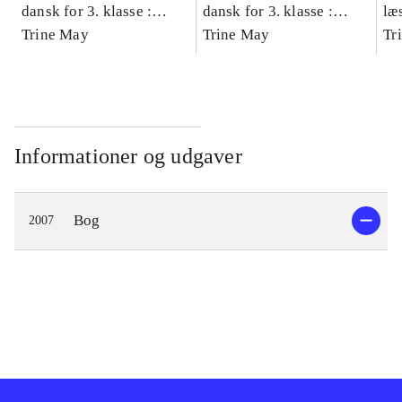
dansk for 3. klasse :
dansk for 3. klasse :
læ
grundbog -- Arbejdsbog.
Trine May
grundbog -- Arbejdsbog.
Trine May
- d
Tr
Bind A
Bind B
gr
Læ
læ
Informationer og udgaver
Bog
2007