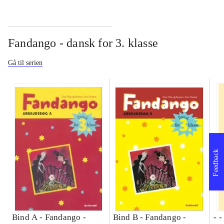
Fandango - dansk for 3. klasse
Gå til serien
Feedback
Bind A -
Fandango -
Bind B -
Fandango -
- 