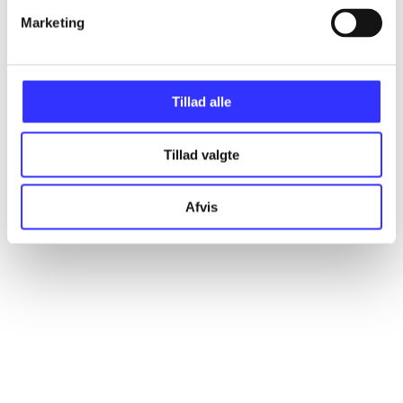
Marketing
Artikler
Alle registrerede artikler fordelt på udgivelser
Tillad alle
...
Tillad valgte
...
Afvis
...
...
...