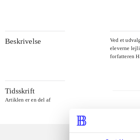
...
Beskrivelse
Ved et udval
eleverne lejl
forfatteren 
Tidsskrift
Artiklen er en del af