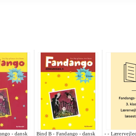
ango - dansk
Bind B -
Fandango - dansk
- - Lærervejle