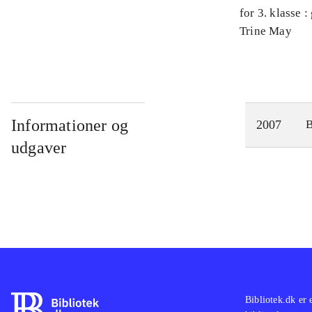
for 3. klasse 
Arbejdsbog. 
Trine May
Informationer og
2007
udgaver
Bibliotek.dk er 