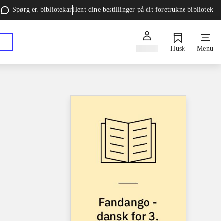
Spørg en bibliotekar
Hent dine bestillinger på dit foretrukne bibliotek
Log ind
Husk
Menu