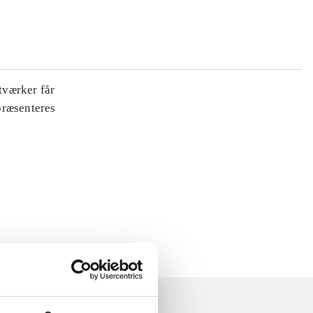
tværker får
 præsenteres