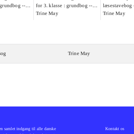
: grundbog --
for 3. klasse : grundbog --
læsestavebog 
Bind A
Arbejdsbog. Bind B
Trine May
dansk for 3. kl
Trine May
grundbog. - -
Lærervejlednin
læsestavebog
Bog
Trine May
en samlet indgang til alle danske
Kontakt os