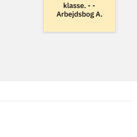
...
...