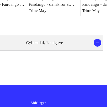
-
Fandango -
Fandango - dansk for 3.
Fandango - da
asse :
klasse : grundbog. - -
Trine May
klasse : grund
Trine May
Arbejdsbog A.
Arbejdsbog B
g til
Gyldendal, 1. udgave
Afdelinger