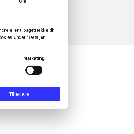
Om
dre eller tilbagetrække dit
okies under ”Detaljer”.
Marketing
Tillad alle