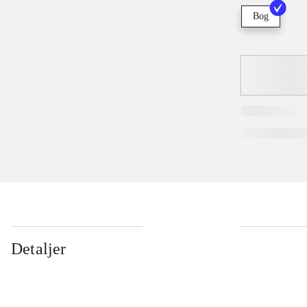
Bog
Detaljer
...
...
...