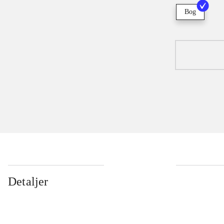
Bog
Detaljer
...
...
...