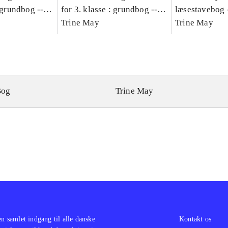
: grundbog --
for 3. klasse : grundbog --
læsestavebog 
Bind A
Arbejdsbog. Bind B
Trine May
dansk for 3. kl
Trine May
grundbog. - -
Lærervejlednin
læsestavebog
Bog
Trine May
en samlet indgang til alle danske
Kontakt os