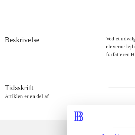
...
Beskrivelse
Ved et udval
eleverne lejl
forfatteren 
Tidsskrift
Artiklen er en del af