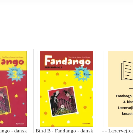
ango - dansk
Bind B -
Fandango - dansk
- - Lærervejle