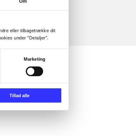
Om
dre eller tilbagetrække dit
okies under ”Detaljer”.
Marketing
Tillad alle