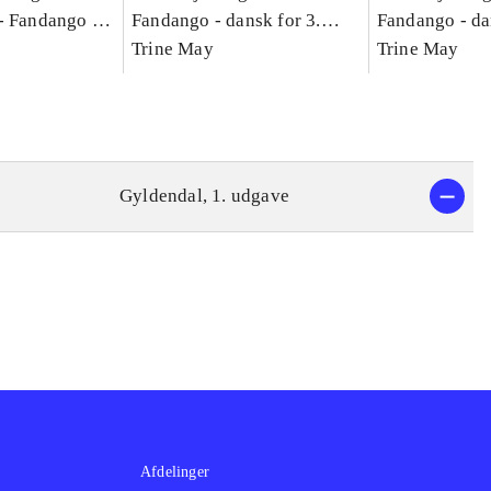
-
Fandango -
Fandango - dansk for 3.
Fandango - da
asse :
klasse : grundbog. - -
Trine May
klasse : grund
Trine May
Arbejdsbog A.
Arbejdsbog B
g til
Gyldendal, 1. udgave
Afdelinger