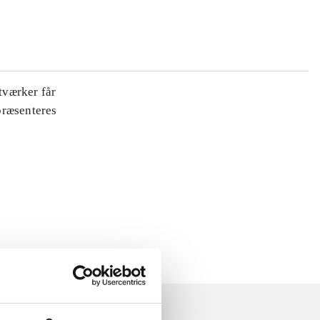
tværker får
 præsenteres