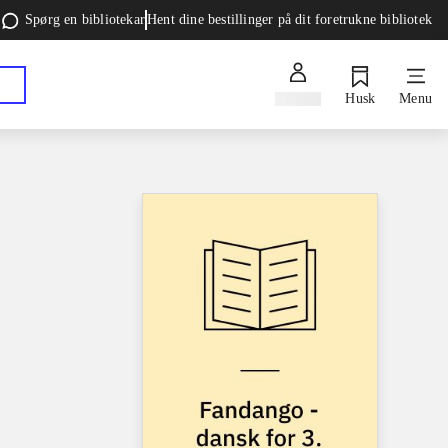
Spørg en bibliotekar
Hent dine bestillinger på dit foretrukne bibliotek
Log ind
Husk
Menu