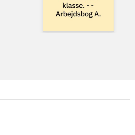
...
...