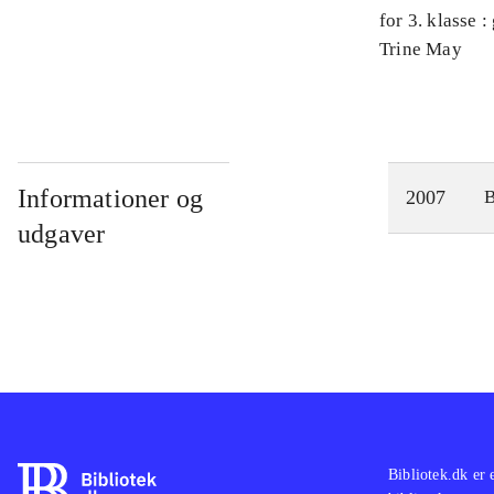
for 3. klasse 
Arbejdsbog. 
Trine May
Informationer og
2007
udgaver
Bibliotek.dk er 