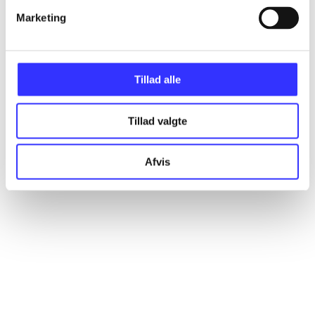
Marketing
Artikler
Alle registrerede artikler fordelt på udgivelser
Tillad alle
...
Tillad valgte
...
Afvis
...
...
...