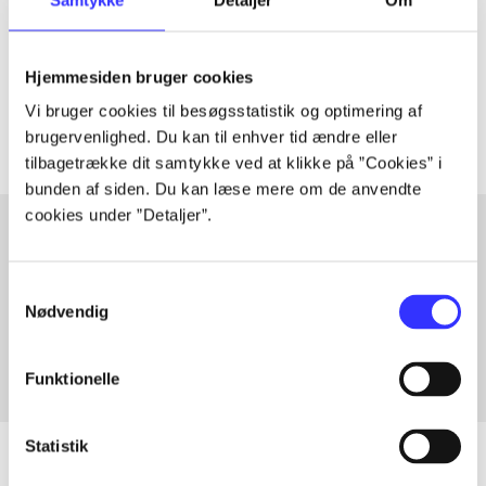
lorem ipsum dolor sit amet ...
Tidsskrift
Hjemmesiden bruger cookies
Artiklerne i
handler ofte om
Vi bruger cookies til besøgsstatistik og optimering af
brugervenlighed. Du kan til enhver tid ændre eller
tilbagetrække dit samtykke ved at klikke på ”Cookies” i
bunden af siden. Du kan læse mere om de anvendte
cookies under ”Detaljer”.
Artikler med samme emner
Samtykkevalg
Fra
Nødvendig
Funktionelle
Statistik