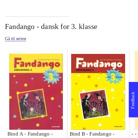
Fandango - dansk for 3. klasse
Gå til serien
Feedback
Bind A -
Fandango -
Bind B -
Fandango -
- 