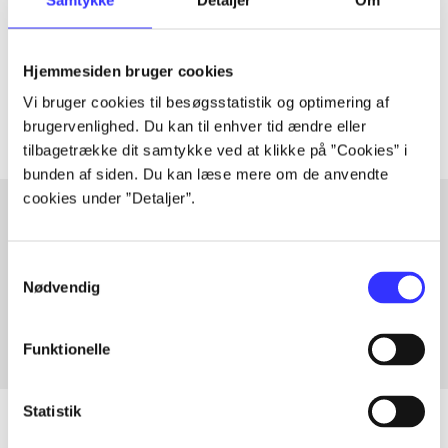
lorem ipsum dolor sit amet ...
Tidsskrift
Hjemmesiden bruger cookies
Artiklerne i
handler ofte om
Vi bruger cookies til besøgsstatistik og optimering af
brugervenlighed. Du kan til enhver tid ændre eller
tilbagetrække dit samtykke ved at klikke på ”Cookies” i
bunden af siden. Du kan læse mere om de anvendte
cookies under ”Detaljer”.
Artikler med samme emner
Samtykkevalg
Fra
Nødvendig
Funktionelle
Statistik