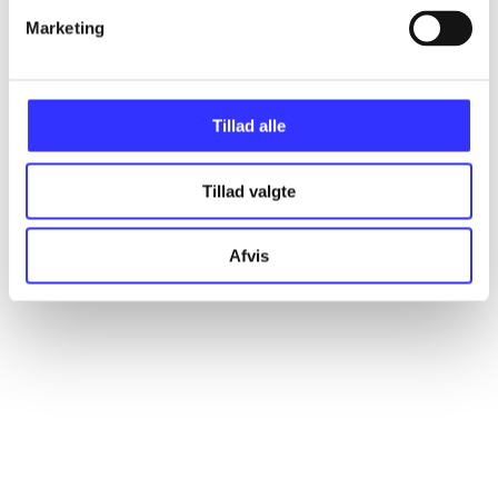
Marketing
Artikler
Alle registrerede artikler fordelt på udgivelser
Tillad alle
...
Tillad valgte
...
Afvis
...
...
...