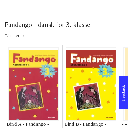
Fandango - dansk for 3. klasse
Gå til serien
Feedback
Bind A -
Fandango -
Bind B -
Fandango -
- 