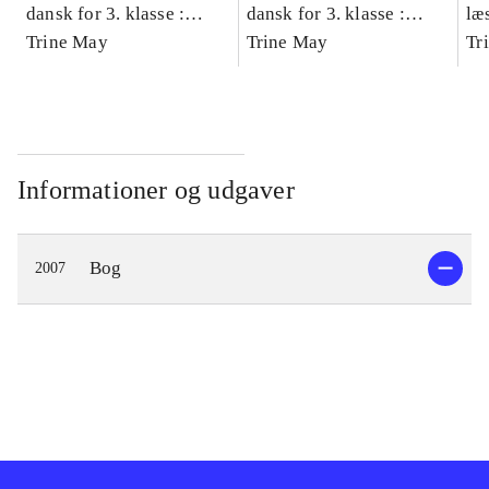
dansk for 3. klasse :
dansk for 3. klasse :
læ
grundbog -- Arbejdsbog.
Trine May
grundbog -- Arbejdsbog.
Trine May
- d
Tr
Bind A
Bind B
gr
Læ
læ
Informationer og udgaver
Bog
2007