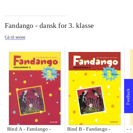
Fandango - dansk for 3. klasse
Gå til serien
Feedback
Bind A -
Fandango -
Bind B -
Fandango -
- 