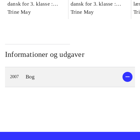
dansk for 3. klasse :
dansk for 3. klasse :
læ
grundbog -- Arbejdsbog.
Trine May
grundbog -- Arbejdsbog.
Trine May
- d
Tr
Bind A
Bind B
gr
Læ
læ
Informationer og udgaver
Bog
2007