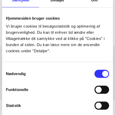
lorem ipsum dolor sit amet ...
Tidsskrift
Hjemmesiden bruger cookies
Artiklerne i
handler ofte om
Vi bruger cookies til besøgsstatistik og optimering af
brugervenlighed. Du kan til enhver tid ændre eller
tilbagetrække dit samtykke ved at klikke på ”Cookies” i
bunden af siden. Du kan læse mere om de anvendte
cookies under ”Detaljer”.
Artikler med samme emner
Samtykkevalg
Fra
Nødvendig
Funktionelle
Statistik