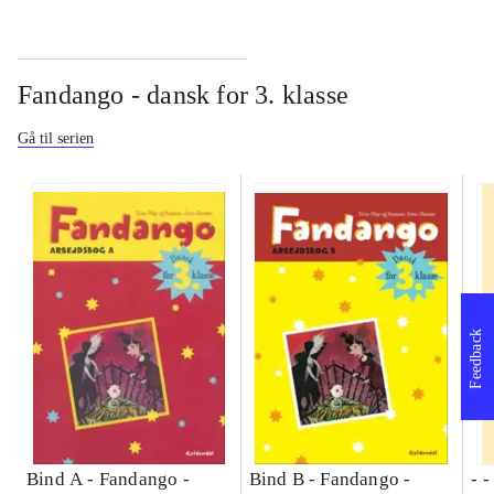
Fandango - dansk for 3. klasse
Gå til serien
Feedback
Bind A -
Fandango -
Bind B -
Fandango -
- 