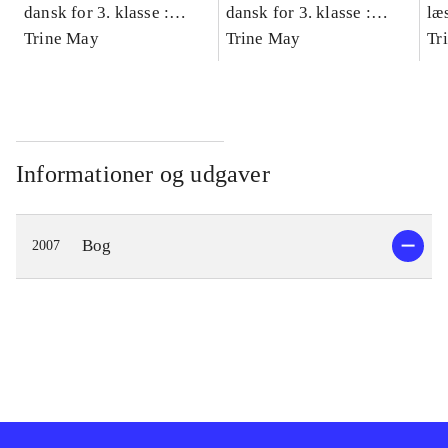
dansk for 3. klasse :
dansk for 3. klasse :
læ
grundbog -- Arbejdsbog.
Trine May
grundbog -- Arbejdsbog.
Trine May
- d
Tr
Bind A
Bind B
gr
Læ
læ
Informationer og udgaver
Bog
2007