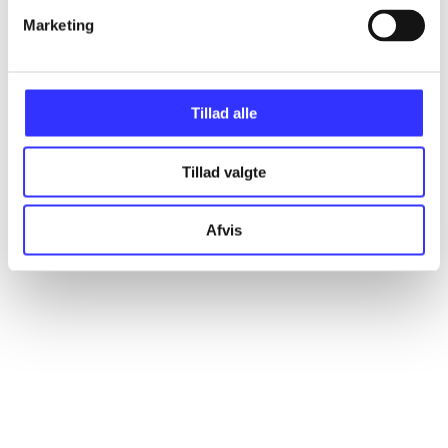
Marketing
Artikler
Alle registrerede artikler fordelt på udgivelser
Tillad alle
...
Tillad valgte
...
Afvis
...
...
...