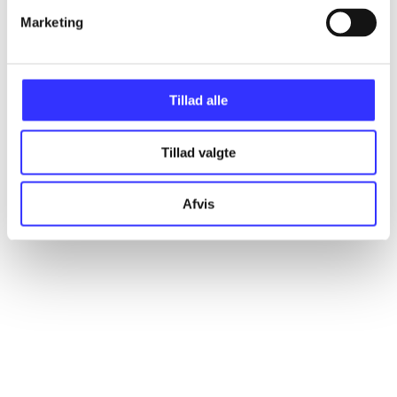
Marketing
Artikler
Alle registrerede artikler fordelt på udgivelser
Tillad alle
...
Tillad valgte
...
Afvis
...
...
...