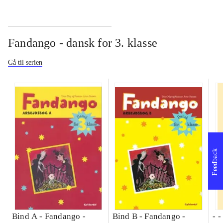
Fandango - dansk for 3. klasse
Gå til serien
Feedback
Bind A -
Fandango -
Bind B -
Fandango -
- 