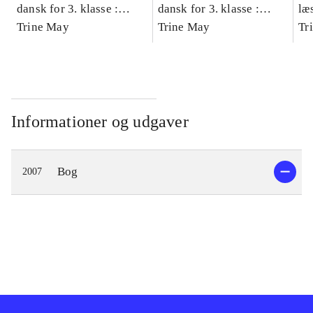
dansk for 3. klasse :
dansk for 3. klasse :
læ
grundbog -- Arbejdsbog.
Trine May
grundbog -- Arbejdsbog.
Trine May
- d
Tr
Bind A
Bind B
gr
Læ
læ
Informationer og udgaver
Bog
2007