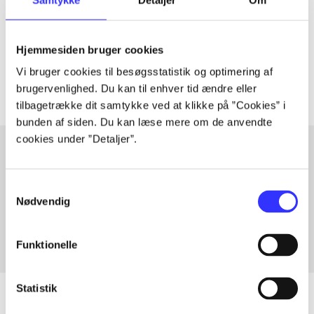
lorem ipsum dolor sit amet ...
Tidsskrift
Hjemmesiden bruger cookies
Artiklerne i
handler ofte om
Vi bruger cookies til besøgsstatistik og optimering af
brugervenlighed. Du kan til enhver tid ændre eller
tilbagetrække dit samtykke ved at klikke på ”Cookies” i
bunden af siden. Du kan læse mere om de anvendte
cookies under ”Detaljer”.
Artikler med samme emner
Samtykkevalg
Fra
Nødvendig
Funktionelle
Statistik