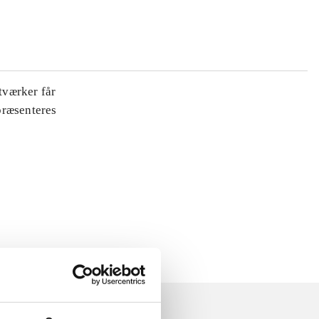
tværker får
 præsenteres