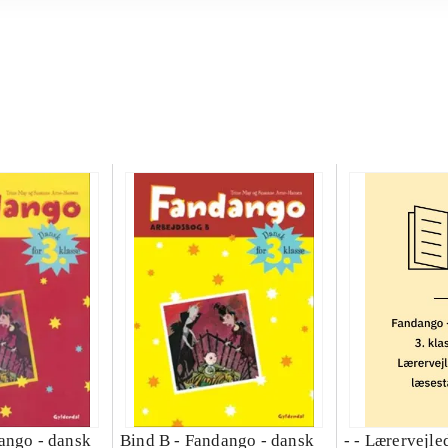
ango - dansk
Bind B -
Fandango - dansk
- - Lærervejle