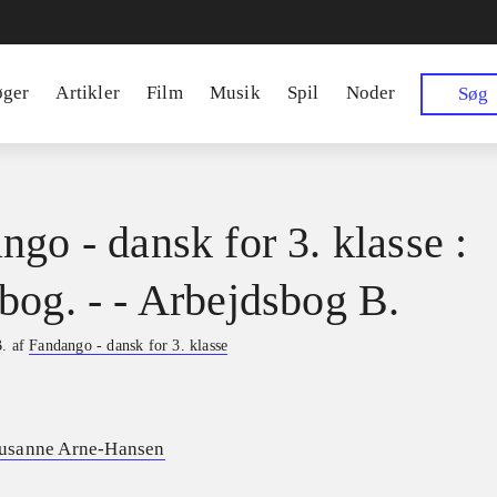
øger
Artikler
Film
Musik
Spil
Noder
Søg
ngo - dansk for 3. klasse :
bog. - - Arbejdsbog B.
B. af
Fandango - dansk for 3. klasse
usanne Arne-Hansen