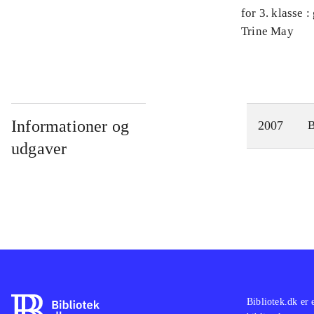
for 3. klasse 
Arbejdsbog. 
Trine May
Informationer og
2007
udgaver
Bibliotek.dk er 