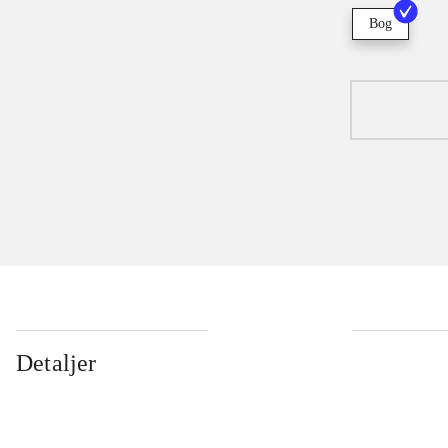
Bog
Detaljer
...
...
...