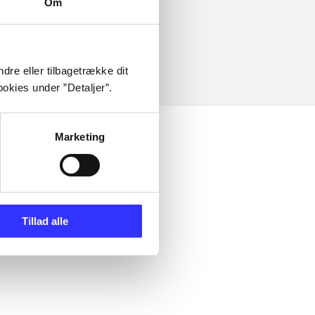
Om
dre eller tilbagetrække dit
okies under ”Detaljer”.
Marketing
Tillad alle