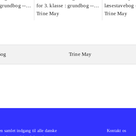
: grundbog --
for 3. klasse : grundbog --
læsestavebog 
Bind A
Arbejdsbog. Bind B
Trine May
dansk for 3. kl
Trine May
grundbog. - -
Lærervejlednin
læsestavebog
Bog
Trine May
en samlet indgang til alle danske
Kontakt os