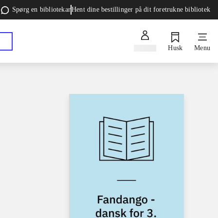
Spørg en bibliotekar
Hent dine bestillinger på dit foretrukne bibliotek
Log ind
Husk
Menu