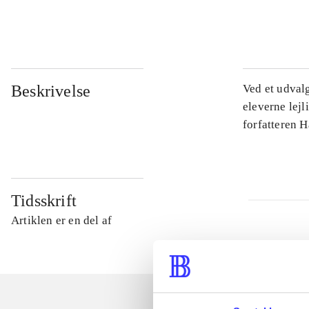
...
Beskrivelse
Ved et udval
eleverne lejl
forfatteren 
Tidsskrift
Artiklen er en del af