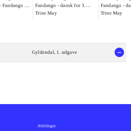
-
Fandango -
Fandango - dansk for 3.
Fandango - da
asse :
klasse : grundbog. - -
Trine May
klasse : grund
Trine May
Arbejdsbog A.
Arbejdsbog B
g til
Gyldendal, 1. udgave
Afdelinger