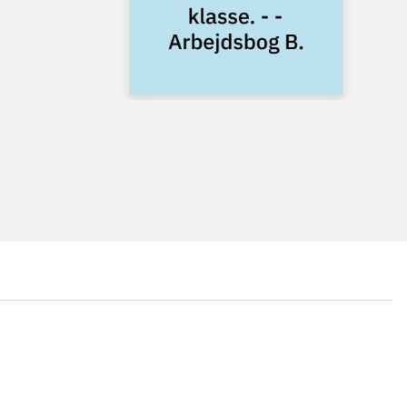
...
...