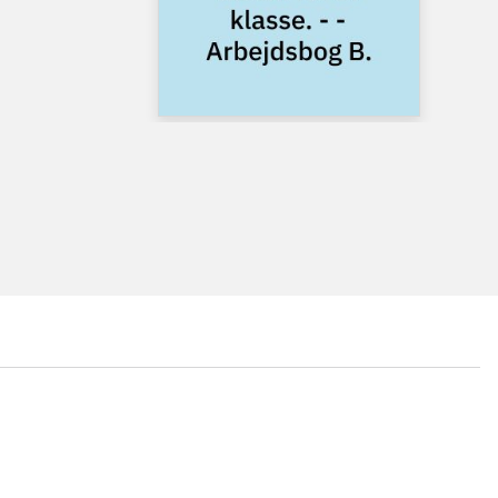
...
...