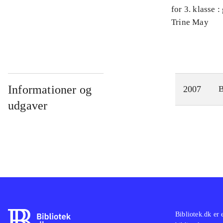
for 3. klasse 
Arbejdsbog. 
Trine May
Informationer og
2007
udgaver
Bibliotek.dk er 