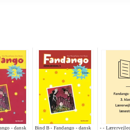
ango - dansk
Bind B -
Fandango - dansk
- - Lærervejle