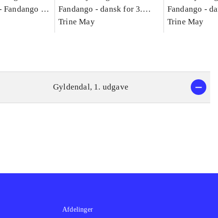
-
Fandango -
Fandango - dansk for 3.
Fandango - da
asse :
klasse : grundbog. - -
Trine May
klasse : grund
Trine May
Arbejdsbog A.
Arbejdsbog B
g til
Gyldendal, 1. udgave
Afdelinger