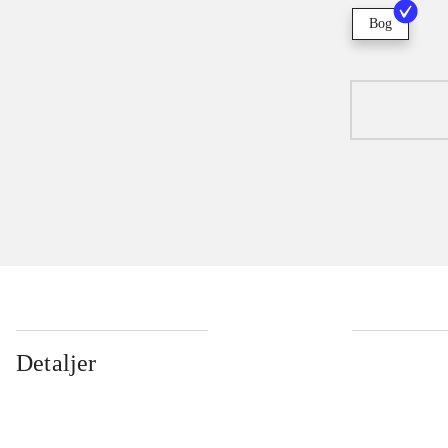
Bog
Detaljer
...
...
...