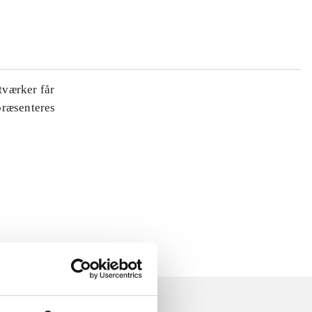
tværker får
 præsenteres