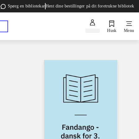
Spørg en bibliotekar
Hent dine bestillinger på dit foretrukne bibliotek
Log ind
Husk
Menu