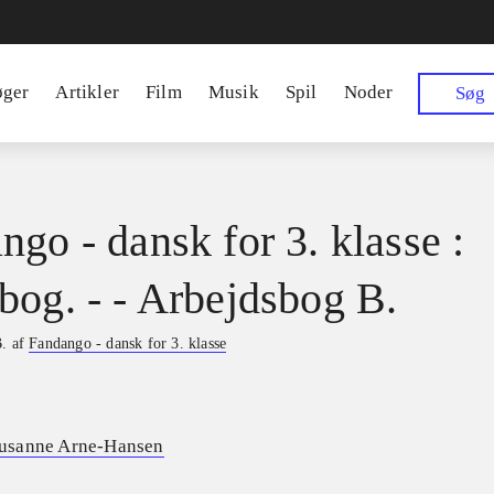
øger
Artikler
Film
Musik
Spil
Noder
Søg
ngo - dansk for 3. klasse :
bog. - - Arbejdsbog B.
B. af
Fandango - dansk for 3. klasse
usanne Arne-Hansen