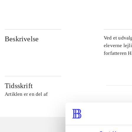
...
Beskrivelse
Ved et udval
eleverne lejl
forfatteren 
Tidsskrift
Artiklen er en del af