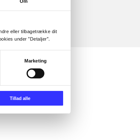
Om
dre eller tilbagetrække dit
okies under ”Detaljer”.
Marketing
Tillad alle