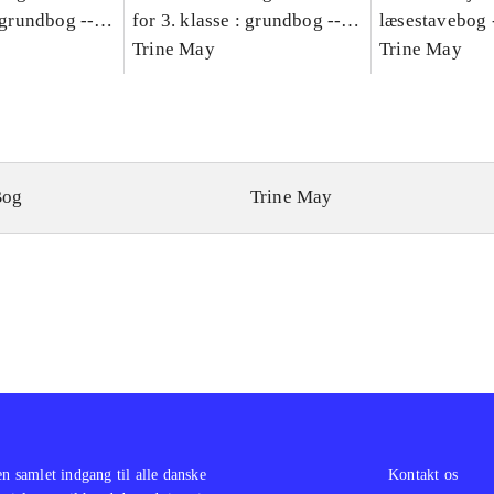
: grundbog --
for 3. klasse : grundbog --
læsestavebog 
Bind A
Arbejdsbog. Bind B
Trine May
dansk for 3. kl
Trine May
grundbog. - -
Lærervejlednin
læsestavebog
Bog
Trine May
en samlet indgang til alle danske
Kontakt os