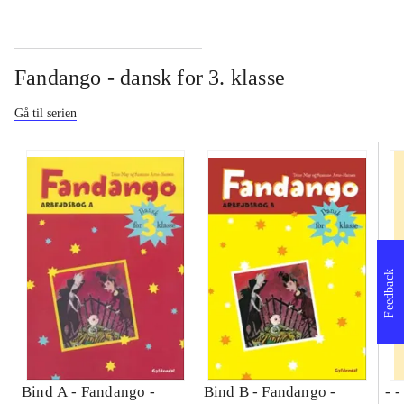
Fandango - dansk for 3. klasse
Gå til serien
Feedback
Bind A -
Fandango -
Bind B -
Fandango -
- 