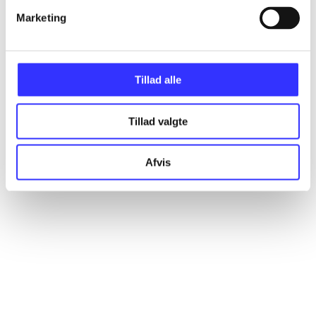
Marketing
Artikler
Alle registrerede artikler fordelt på udgivelser
Tillad alle
...
Tillad valgte
...
Afvis
...
...
...