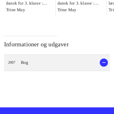
dansk for 3. klasse :
dansk for 3. klasse :
læ
grundbog -- Arbejdsbog.
Trine May
grundbog -- Arbejdsbog.
Trine May
- d
Tr
Bind A
Bind B
gr
Læ
læ
Informationer og udgaver
Bog
2007