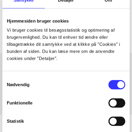
lorem ipsum dolor sit amet ...
Tidsskrift
Hjemmesiden bruger cookies
Artiklerne i
handler ofte om
Vi bruger cookies til besøgsstatistik og optimering af
brugervenlighed. Du kan til enhver tid ændre eller
tilbagetrække dit samtykke ved at klikke på ”Cookies” i
bunden af siden. Du kan læse mere om de anvendte
cookies under ”Detaljer”.
Artikler med samme emner
Samtykkevalg
Fra
Nødvendig
Funktionelle
Statistik