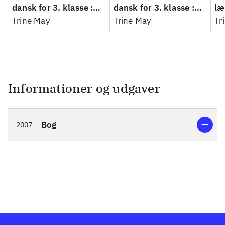
dansk for 3. klasse :
dansk for 3. klasse :
læ
grundbog --
Trine May
grundbog --
Trine May
Fa
Tr
Arbejdsbog. Bind A
Arbejdsbog. Bind B
3.
- 
læ
Informationer og udgaver
Bog
2007