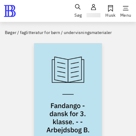
Søg
Log ind
Husk
Menu
Bøger / faglitteratur for børn / undervisningsmaterialer