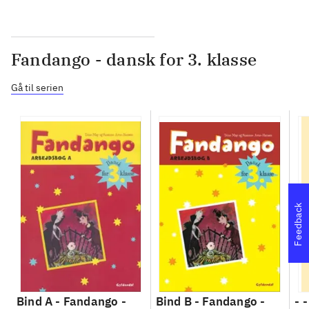
Fandango - dansk for 3. klasse
Gå til serien
Feedback
Bind A -
Fandango -
Bind B -
Fandango -
- 