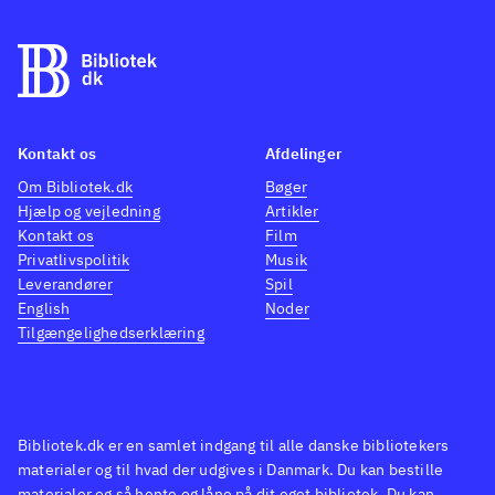
Kontakt os
Afdelinger
Om Bibliotek.dk
Bøger
Hjælp og vejledning
Artikler
Kontakt os
Film
Privatlivspolitik
Musik
Leverandører
Spil
English
Noder
Tilgængelighedserklæring
Bibliotek.dk er en samlet indgang til alle danske bibliotekers
materialer og til hvad der udgives i Danmark. Du kan bestille
materialer og så hente og låne på dit eget bibliotek. Du kan