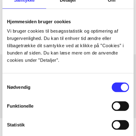
lorem ipsum dolor sit amet ...
Tidsskrift
Hjemmesiden bruger cookies
Artiklerne i
handler ofte om
Vi bruger cookies til besøgsstatistik og optimering af
brugervenlighed. Du kan til enhver tid ændre eller
tilbagetrække dit samtykke ved at klikke på ”Cookies” i
bunden af siden. Du kan læse mere om de anvendte
cookies under ”Detaljer”.
Artikler med samme emner
Samtykkevalg
Fra
Nødvendig
Funktionelle
Statistik