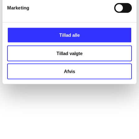
Marketing
Artikler
Alle registrerede artikler fordelt på udgivelser
Tillad alle
...
Tillad valgte
...
Afvis
...
...
...