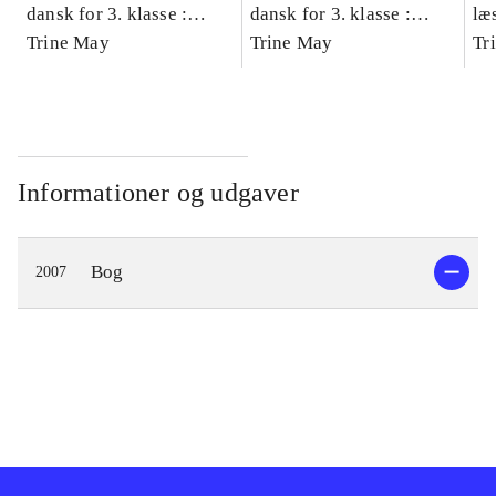
dansk for 3. klasse :
dansk for 3. klasse :
læ
grundbog -- Arbejdsbog.
Trine May
grundbog -- Arbejdsbog.
Trine May
- d
Tr
Bind A
Bind B
gr
Læ
læ
Informationer og udgaver
Bog
2007