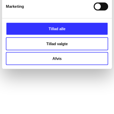
Marketing
Artikler
Alle registrerede artikler fordelt på udgivelser
Tillad alle
...
Tillad valgte
...
Afvis
...
...
...