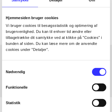
lorem ipsum dolor sit amet ...
Tidsskrift
Hjemmesiden bruger cookies
Artiklerne i
handler ofte om
Vi bruger cookies til besøgsstatistik og optimering af
brugervenlighed. Du kan til enhver tid ændre eller
tilbagetrække dit samtykke ved at klikke på ”Cookies” i
bunden af siden. Du kan læse mere om de anvendte
cookies under ”Detaljer”.
Artikler med samme emner
Samtykkevalg
Fra
Nødvendig
Funktionelle
Statistik