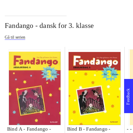
Fandango - dansk for 3. klasse
Gå til serien
Feedback
Bind A -
Fandango -
Bind B -
Fandango -
- 