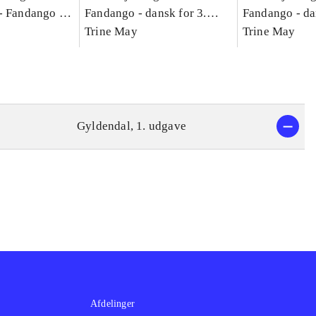
-
Fandango -
Fandango - dansk for 3.
Fandango - da
asse :
klasse : grundbog. - -
Trine May
klasse : grund
Trine May
Arbejdsbog A.
Arbejdsbog B
g til
Gyldendal, 1. udgave
Afdelinger