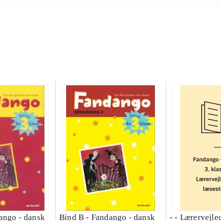
ango - dansk
Bind B -
Fandango - dansk
- - Lærervejle