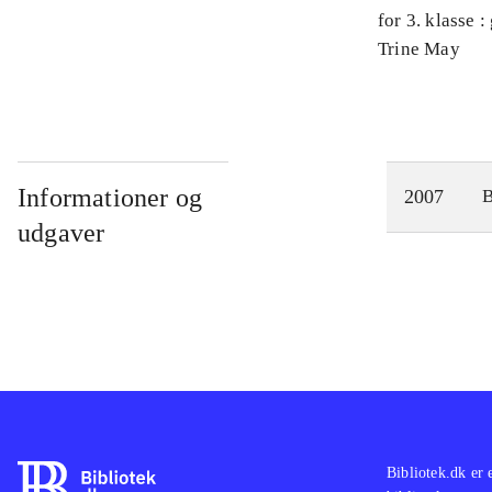
for 3. klasse 
Arbejdsbog. 
Trine May
Informationer og
2007
udgaver
Bibliotek.dk er 