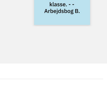
...
...