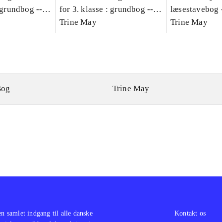
: grundbog --
for 3. klasse : grundbog --
læsestavebog 
Bind A
Arbejdsbog. Bind B
Trine May
dansk for 3. kl
Trine May
grundbog. - -
Lærervejlednin
læsestavebog
Bog
Trine May
en samlet indgang til alle danske
Kontakt os