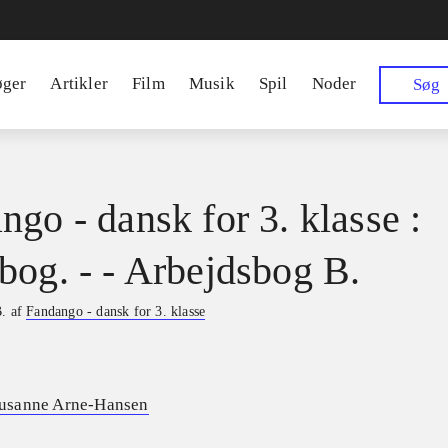
øger
Artikler
Film
Musik
Spil
Noder
Søg
ngo - dansk for 3. klasse :
bog. - - Arbejdsbog B.
B. af
Fandango - dansk for 3. klasse
usanne Arne-Hansen