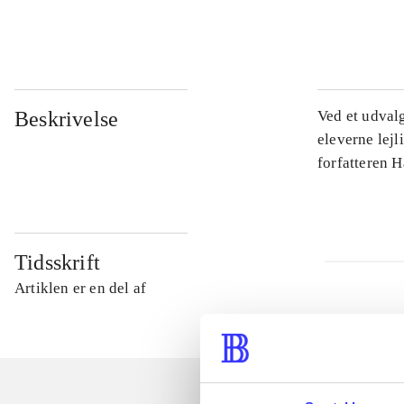
...
Beskrivelse
Ved et udval
eleverne lejl
forfatteren 
Tidsskrift
Artiklen er en del af