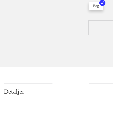
Bog
Detaljer
...
...
...