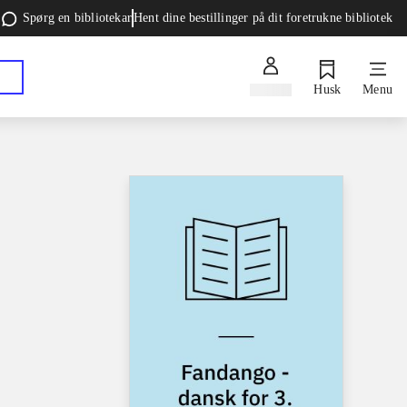
Spørg en bibliotekar
Hent dine bestillinger på dit foretrukne bibliotek
Log ind
Husk
Menu