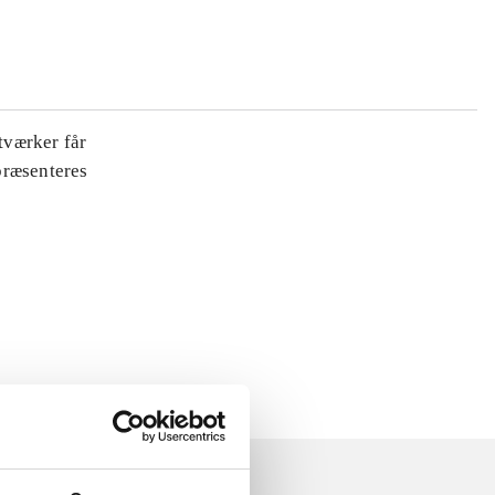
tværker får
 præsenteres