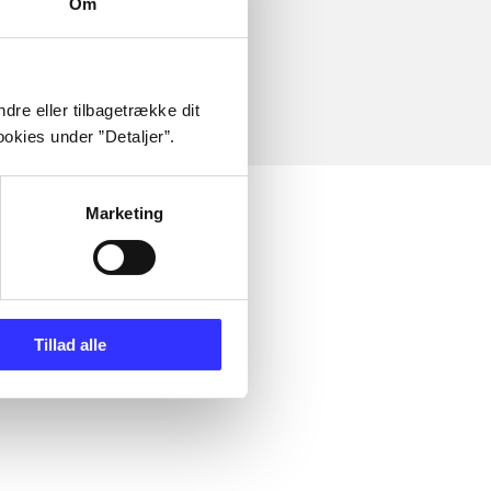
Om
dre eller tilbagetrække dit
okies under ”Detaljer”.
Marketing
Tillad alle