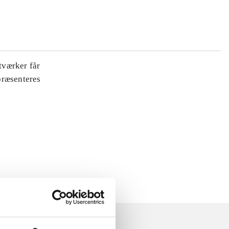
tværker får
 præsenteres