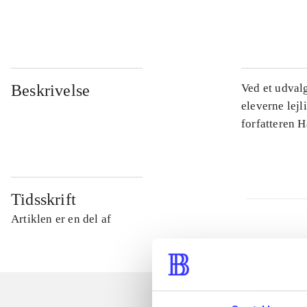
...
Beskrivelse
Ved et udval
eleverne lejl
forfatteren 
Tidsskrift
Artiklen er en del af