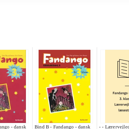
ango - dansk
Bind B -
Fandango - dansk
- - Lærervejle