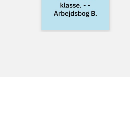
...
...