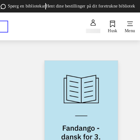
Spørg en bibliotekar
Hent dine bestillinger på dit foretrukne bibliotek
Log ind
Husk
Menu