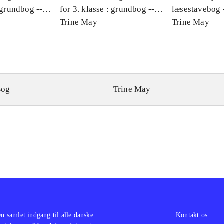
: grundbog --
for 3. klasse : grundbog --
læsestavebog 
Bind A
Arbejdsbog. Bind B
Trine May
dansk for 3. kl
Trine May
grundbog. - -
Lærervejlednin
læsestavebog
Bog
Trine May
en samlet indgang til alle danske
Kontakt os