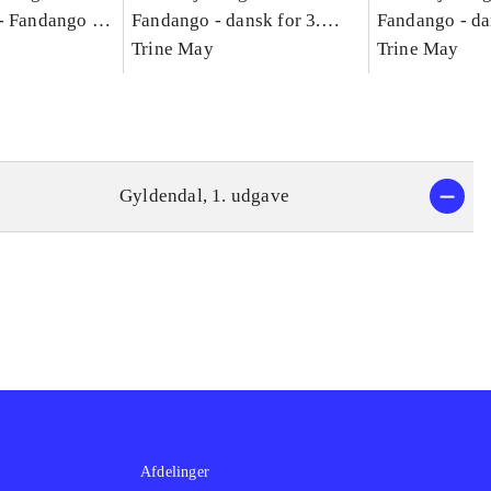
-
Fandango -
Fandango - dansk for 3.
Fandango - da
asse :
klasse : grundbog. - -
Trine May
klasse : grund
Trine May
Arbejdsbog A.
Arbejdsbog B
g til
Gyldendal, 1. udgave
Afdelinger