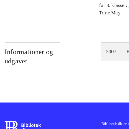
for 3. klasse 
Arbejdsbog. 
Trine May
Informationer og
2007
udgaver
Bibliotek.dk er 