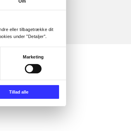
Om
dre eller tilbagetrække dit
okies under ”Detaljer”.
Marketing
Tillad alle