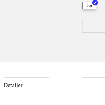
Bog
Detaljer
...
...
...