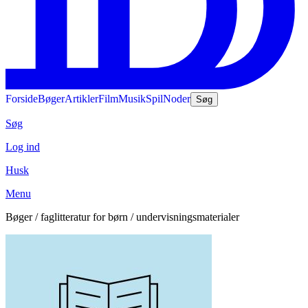
Forside
Bøger
Artikler
Film
Musik
Spil
Noder
Søg
Søg
Log ind
Husk
Menu
Bøger / faglitteratur for børn / undervisningsmaterialer