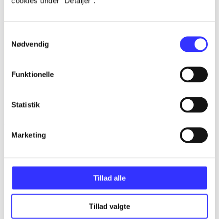
cookies under ”Detaljer”.
Samtykkevalg
Nødvendig
Funktionelle
Bind B -
Fandango - dansk for 3. klasse : grundbog -- Arbejdsbog.
Statistik
Bind B
Trine May
Marketing
Tillad alle
Tillad valgte