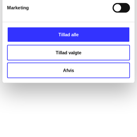
Marketing
Artikler
Alle registrerede artikler fordelt på udgivelser
Tillad alle
...
Tillad valgte
...
Afvis
...
...
...