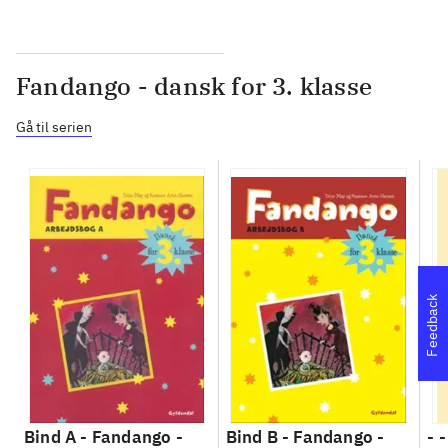
Fandango - dansk for 3. klasse
Gå til serien
Feedback
Bind A -
Fandango -
Bind B -
Fandango -
- 