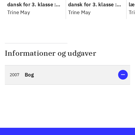
dansk for 3. klasse :
dansk for 3. klasse :
læ
grundbog --
Trine May
grundbog --
Trine May
Fa
Tr
Arbejdsbog. Bind A
Arbejdsbog. Bind B
3.
- 
læ
Informationer og udgaver
Bog
2007