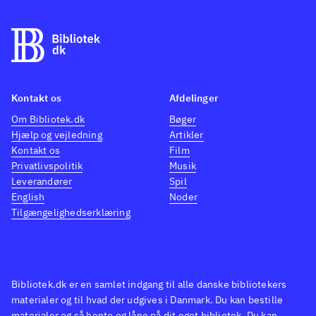
Kontakt os
Afdelinger
Om Bibliotek.dk
Bøger
Hjælp og vejledning
Artikler
Kontakt os
Film
Privatlivspolitik
Musik
Leverandører
Spil
English
Noder
Tilgængelighedserklæring
Bibliotek.dk er en samlet indgang til alle danske bibliotekers
materialer og til hvad der udgives i Danmark. Du kan bestille
materialer og så hente og låne på dit eget bibliotek. Du kan