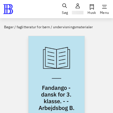
Søg
Log ind
Husk
Menu
Bøger / faglitteratur for børn / undervisningsmaterialer