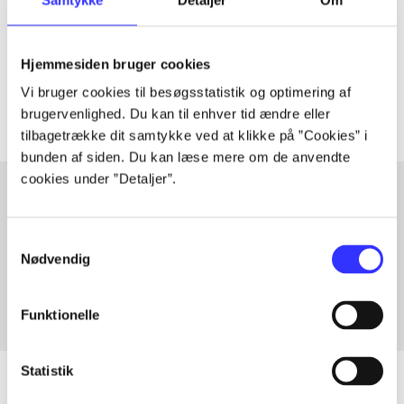
lorem ipsum dolor sit amet ...
Tidsskrift
Hjemmesiden bruger cookies
Artiklerne i
handler ofte om
Vi bruger cookies til besøgsstatistik og optimering af
brugervenlighed. Du kan til enhver tid ændre eller
tilbagetrække dit samtykke ved at klikke på ”Cookies” i
bunden af siden. Du kan læse mere om de anvendte
cookies under ”Detaljer”.
Artikler med samme emner
Samtykkevalg
Fra
Nødvendig
Funktionelle
Statistik