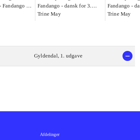
-
Fandango -
Fandango - dansk for 3.
Fandango - da
asse :
klasse : grundbog. - -
Trine May
klasse : grund
Trine May
Arbejdsbog A.
Arbejdsbog B
g til
Gyldendal, 1. udgave
Afdelinger