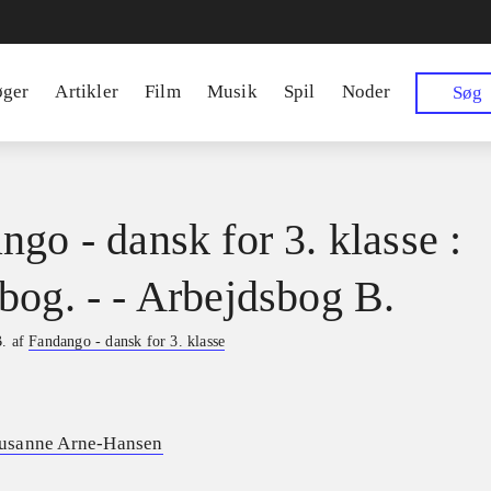
øger
Artikler
Film
Musik
Spil
Noder
Søg
ngo - dansk for 3. klasse :
bog. - - Arbejdsbog B.
B. af
Fandango - dansk for 3. klasse
usanne Arne-Hansen