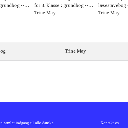
: grundbog --
for 3. klasse : grundbog --
læsestavebog 
Bind A
Arbejdsbog. Bind B
Trine May
dansk for 3. kl
Trine May
grundbog. - -
Lærervejlednin
læsestavebog
Bog
Trine May
en samlet indgang til alle danske
Kontakt os