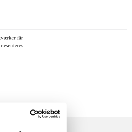
tværker får
 præsenteres