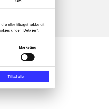
Om
dre eller tilbagetrække dit
okies under ”Detaljer”.
Marketing
Tillad alle