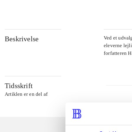
...
Beskrivelse
Ved et udval
eleverne lejl
forfatteren 
Tidsskrift
Artiklen er en del af