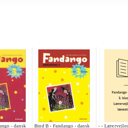
ango - dansk
Bind B -
Fandango - dansk
- - Lærervejle