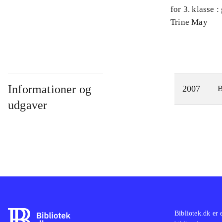
for 3. klasse 
Arbejdsbog. 
Trine May
Informationer og
2007
udgaver
Bibliotek.dk er 