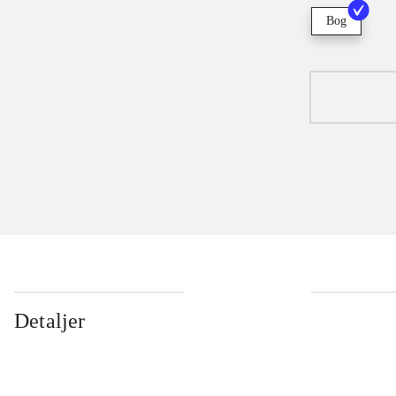
Bog
Detaljer
...
...
...