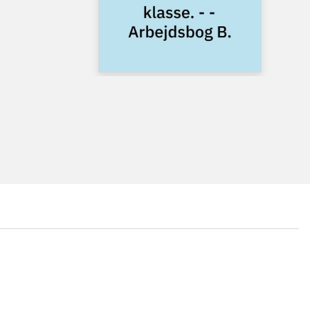
...
...