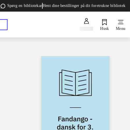
Spørg en bibliotekar
Hent dine bestillinger på dit foretrukne bibliotek
Log ind
Husk
Menu