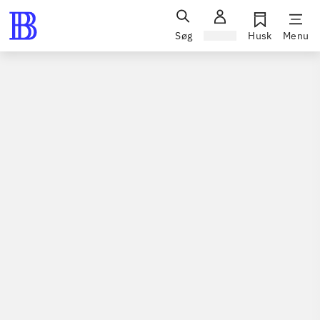
Søg
Log ind
Husk
Menu
Bøger / faglitteratur for børn / undervisningsmaterialer