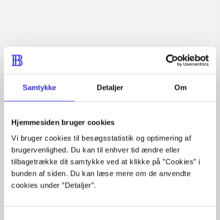
Tidsskrift
Artiklen er en del af
Samtykke
Detaljer
Om
lorem ipsum dolor sit amet ...
Tidsskrift
Artiklerne i
handler ofte om
Hjemmesiden bruger cookies
Vi bruger cookies til besøgsstatistik og optimering af
brugervenlighed. Du kan til enhver tid ændre eller
tilbagetrække dit samtykke ved at klikke på ”Cookies” i
bunden af siden. Du kan læse mere om de anvendte
cookies under ”Detaljer”.
Artikler med samme emner
Fra
Samtykkevalg