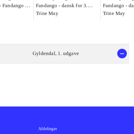
-
Fandango -
Fandango - dansk for 3.
Fandango - da
asse :
klasse : grundbog. - -
Trine May
klasse : grund
Trine May
Arbejdsbog A.
Arbejdsbog B
g til
Gyldendal, 1. udgave
Afdelinger