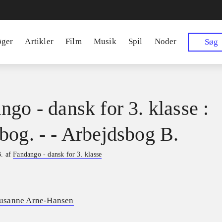
øger
Artikler
Film
Musik
Spil
Noder
Søg
ngo - dansk for 3. klasse :
bog. - - Arbejdsbog B.
B. af
Fandango - dansk for 3. klasse
usanne Arne-Hansen