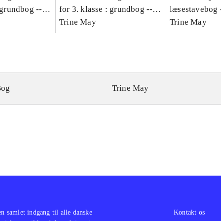
: grundbog --
for 3. klasse : grundbog --
læsestavebog 
Bind A
Arbejdsbog. Bind B
Trine May
dansk for 3. kl
Trine May
grundbog. - -
Lærervejlednin
læsestavebog
Bog
Trine May
en samlet indgang til alle danske
Kontakt os