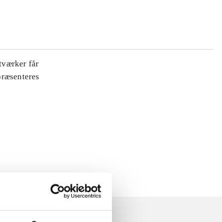
tværker får
 præsenteres