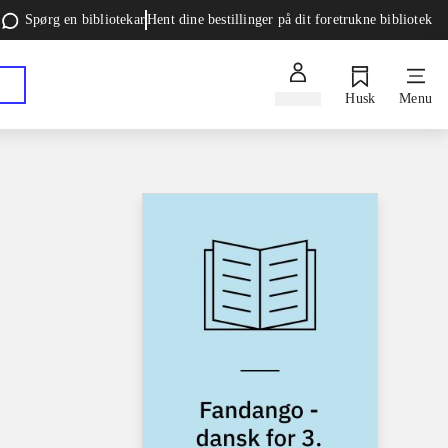
Spørg en bibliotekar
Hent dine bestillinger på dit foretrukne bibliotek
Log ind
Husk
Menu