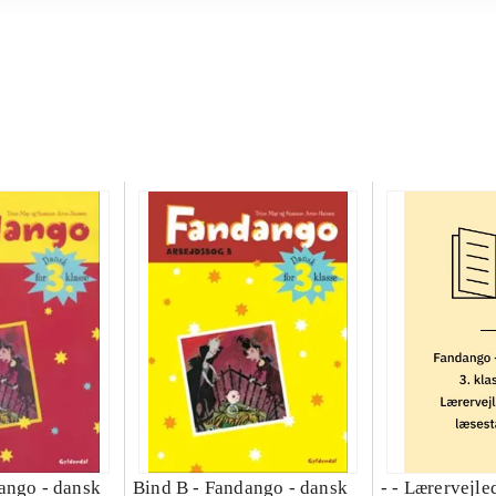
ango - dansk
Bind B -
Fandango - dansk
- - Lærervejle