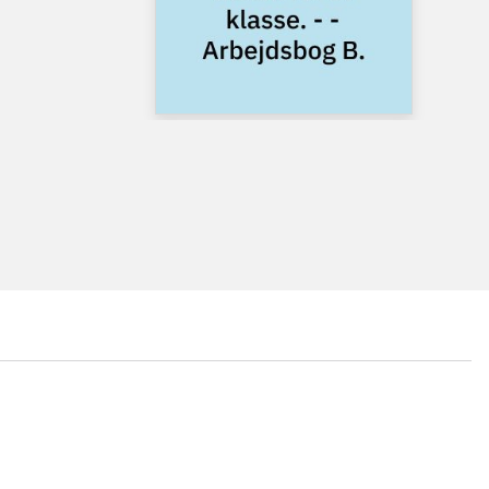
...
...