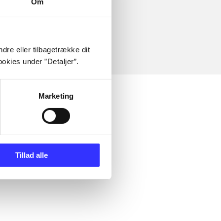
Om
dre eller tilbagetrække dit
okies under ”Detaljer”.
Marketing
Tillad alle