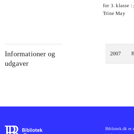
for 3. klasse 
Arbejdsbog. 
Trine May
Informationer og
2007
udgaver
Bibliotek.dk er 