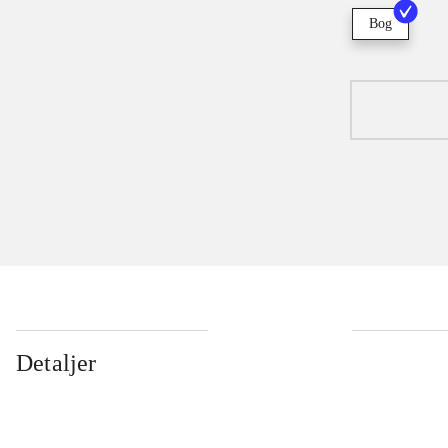
Bog
Detaljer
...
...
...