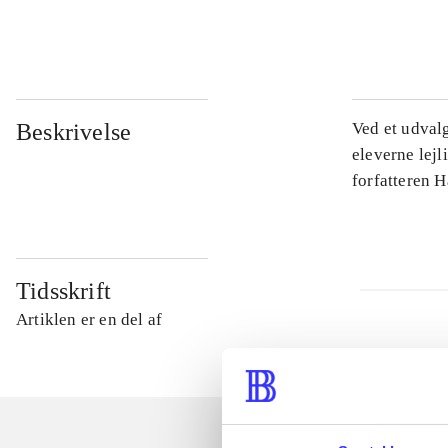
...
Beskrivelse
Ved et udval
eleverne lejl
forfatteren 
Tidsskrift
Artiklen er en del af