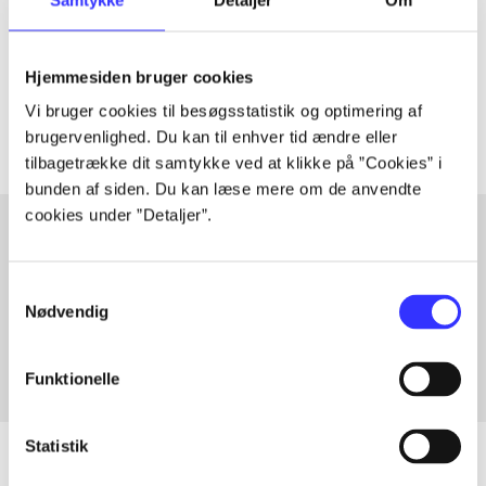
lorem ipsum dolor sit amet ...
Tidsskrift
Hjemmesiden bruger cookies
Artiklerne i
handler ofte om
Vi bruger cookies til besøgsstatistik og optimering af
brugervenlighed. Du kan til enhver tid ændre eller
tilbagetrække dit samtykke ved at klikke på ”Cookies” i
bunden af siden. Du kan læse mere om de anvendte
cookies under ”Detaljer”.
Artikler med samme emner
Samtykkevalg
Fra
Nødvendig
Funktionelle
Statistik