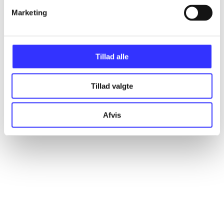
Marketing
Artikler
Alle registrerede artikler fordelt på udgivelser
Tillad alle
...
Tillad valgte
...
Afvis
...
...
...