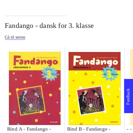
Fandango - dansk for 3. klasse
Gå til serien
Feedback
Bind A -
Fandango -
Bind B -
Fandango -
- 