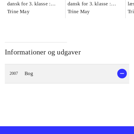
dansk for 3. klasse :
dansk for 3. klasse :
læ
grundbog -- Arbejdsbog.
Trine May
grundbog -- Arbejdsbog.
Trine May
- d
Tr
Bind A
Bind B
gr
Læ
læ
Informationer og udgaver
Bog
2007