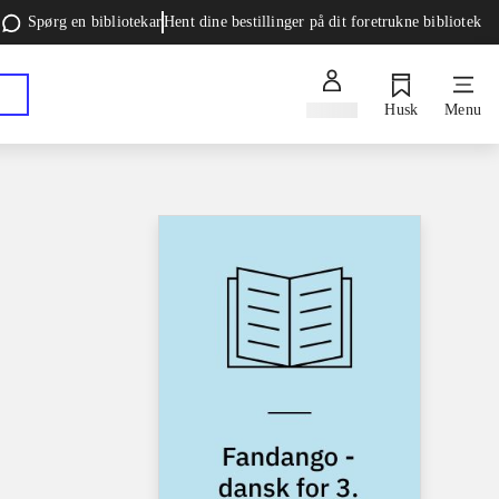
Spørg en bibliotekar
Hent dine bestillinger på dit foretrukne bibliotek
Log ind
Husk
Menu