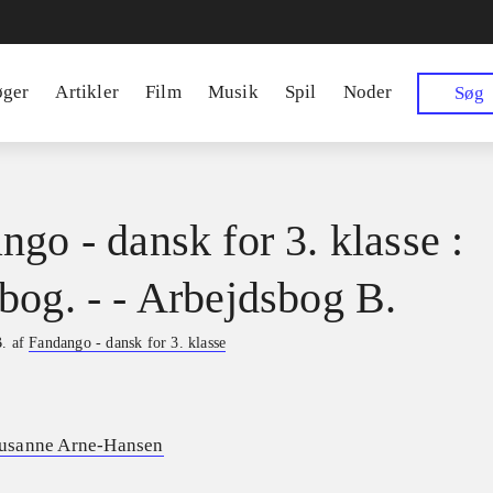
øger
Artikler
Film
Musik
Spil
Noder
Søg
ngo - dansk for 3. klasse :
bog. - - Arbejdsbog B.
B. af
Fandango - dansk for 3. klasse
usanne Arne-Hansen