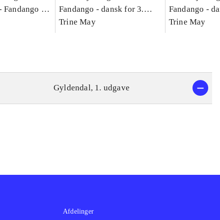
-
Fandango -
Fandango - dansk for 3.
Fandango - da
asse :
klasse : grundbog. - -
Trine May
klasse : grund
Trine May
Arbejdsbog A.
Arbejdsbog B
g til
Gyldendal, 1. udgave
Afdelinger