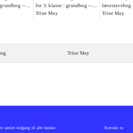
: grundbog --
for 3. klasse : grundbog --
læsestavebog 
Bind A
Arbejdsbog. Bind B
Trine May
dansk for 3. kl
Trine May
grundbog. - -
Lærervejlednin
læsestavebog
Bog
Trine May
en samlet indgang til alle danske
Kontakt os