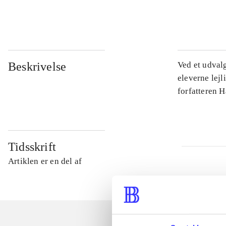
...
Beskrivelse
Ved et udval
eleverne lejl
forfatteren 
Tidsskrift
Artiklen er en del af