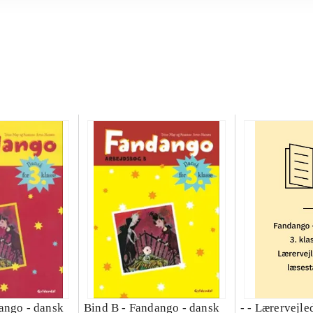
ango - dansk
Bind B -
Fandango - dansk
- - Lærervejle