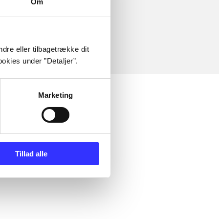
Om
dre eller tilbagetrække dit
okies under ”Detaljer”.
Marketing
Tillad alle