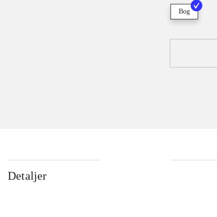
Bog
Detaljer
...
...
...