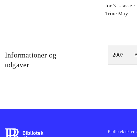
for 3. klasse 
Arbejdsbog. 
Trine May
Informationer og
2007
udgaver
Bibliotek.dk er 