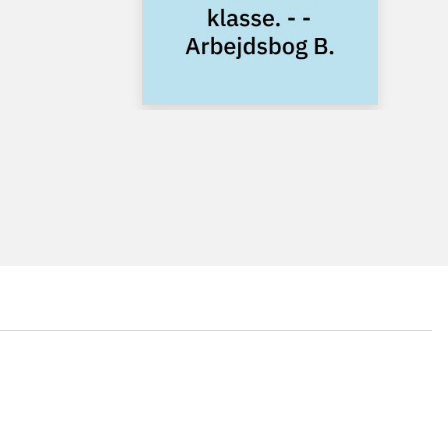
...
...