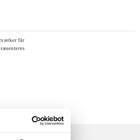
tværker får
 præsenteres