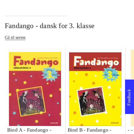
Fandango - dansk for 3. klasse
Gå til serien
Feedback
Bind A -
Fandango -
Bind B -
Fandango -
- 