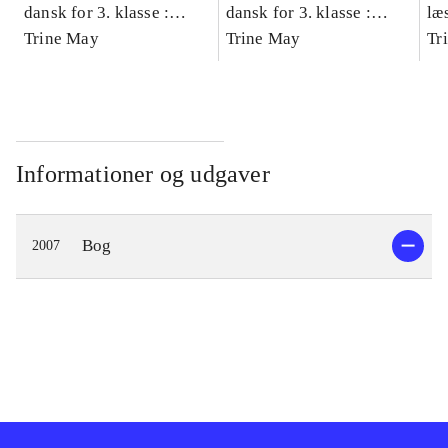
dansk for 3. klasse :
dansk for 3. klasse :
læ
grundbog -- Arbejdsbog.
Trine May
grundbog -- Arbejdsbog.
Trine May
- d
Tr
Bind A
Bind B
gr
Læ
læ
Informationer og udgaver
Bog
2007