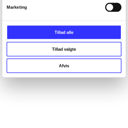
Marketing
Artikler
Alle registrerede artikler fordelt på udgivelser
Tillad alle
...
Tillad valgte
...
Afvis
...
...
...