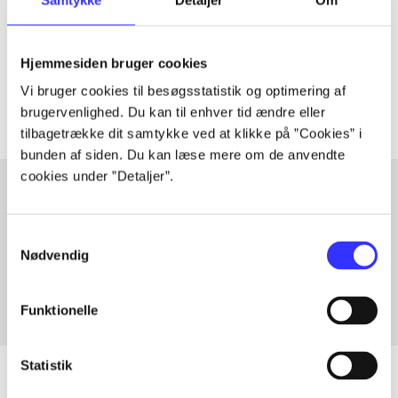
lorem ipsum dolor sit amet ...
Tidsskrift
Hjemmesiden bruger cookies
Artiklerne i
handler ofte om
Vi bruger cookies til besøgsstatistik og optimering af
brugervenlighed. Du kan til enhver tid ændre eller
tilbagetrække dit samtykke ved at klikke på ”Cookies” i
bunden af siden. Du kan læse mere om de anvendte
cookies under ”Detaljer”.
Artikler med samme emner
Samtykkevalg
Fra
Nødvendig
Funktionelle
Statistik