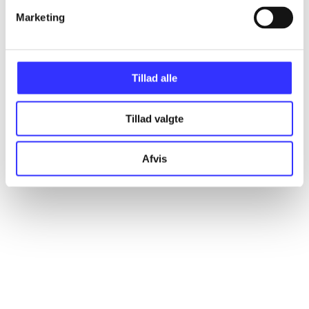
Marketing
Artikler
Alle registrerede artikler fordelt på udgivelser
Tillad alle
...
Tillad valgte
...
Afvis
...
...
...