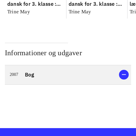
dansk for 3. klasse :
dansk for 3. klasse :
læ
grundbog --
grundbog --
Fa
Trine May
Trine May
Tr
Arbejdsbog. Bind A
Arbejdsbog. Bind B
3.
- 
læ
Informationer og udgaver
Bog
2007