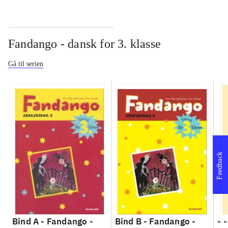
Fandango - dansk for 3. klasse
Gå til serien
Feedback
Bind A -
Fandango -
Bind B -
Fandango -
- 