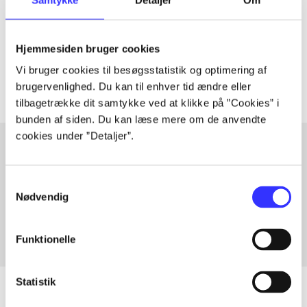
lorem ipsum dolor sit amet ...
Tidsskrift
Hjemmesiden bruger cookies
Artiklerne i
handler ofte om
Vi bruger cookies til besøgsstatistik og optimering af
brugervenlighed. Du kan til enhver tid ændre eller
tilbagetrække dit samtykke ved at klikke på ”Cookies” i
bunden af siden. Du kan læse mere om de anvendte
cookies under ”Detaljer”.
Artikler med samme emner
Samtykkevalg
Fra
Nødvendig
Funktionelle
Statistik