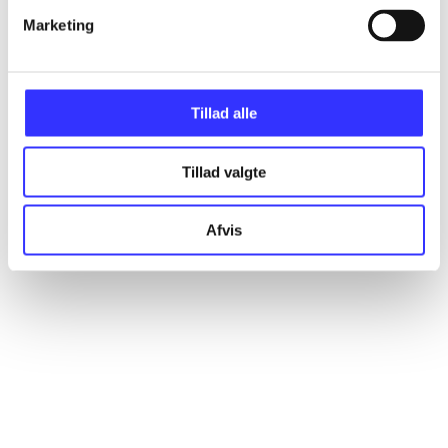
Marketing
Artikler
Alle registrerede artikler fordelt på udgivelser
Tillad alle
...
Tillad valgte
...
Afvis
...
...
...