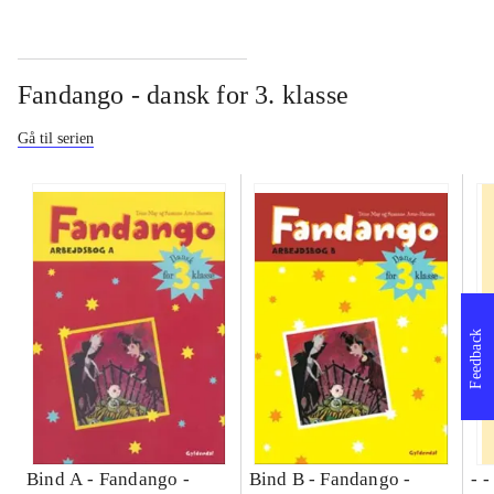
Fandango - dansk for 3. klasse
Gå til serien
Feedback
Bind A -
Fandango -
Bind B -
Fandango -
- 