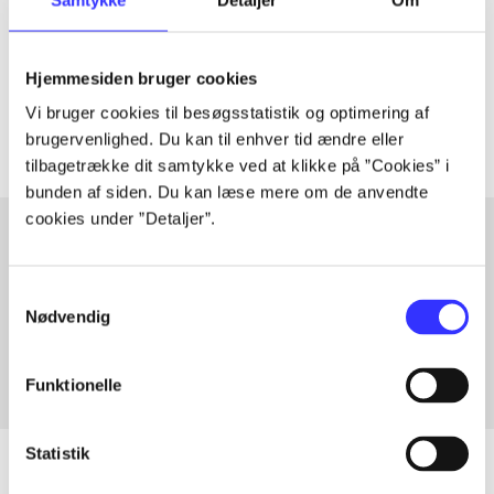
lorem ipsum dolor sit amet ...
Tidsskrift
Hjemmesiden bruger cookies
Artiklerne i
handler ofte om
Vi bruger cookies til besøgsstatistik og optimering af
brugervenlighed. Du kan til enhver tid ændre eller
tilbagetrække dit samtykke ved at klikke på ”Cookies” i
bunden af siden. Du kan læse mere om de anvendte
cookies under ”Detaljer”.
Artikler med samme emner
Samtykkevalg
Fra
Nødvendig
Funktionelle
Statistik