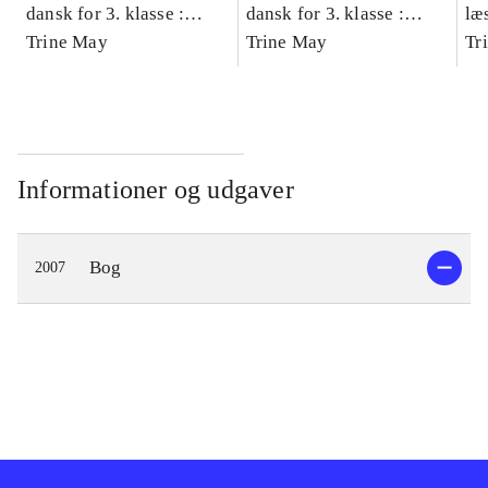
dansk for 3. klasse :
dansk for 3. klasse :
læ
grundbog -- Arbejdsbog.
Trine May
grundbog -- Arbejdsbog.
Trine May
- d
Tr
Bind A
Bind B
gr
Læ
læ
Informationer og udgaver
Bog
2007