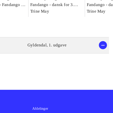
-
Fandango -
Fandango - dansk for 3.
Fandango - da
asse :
klasse : grundbog. - -
Trine May
klasse : grund
Trine May
Arbejdsbog A.
Arbejdsbog B
g til
Gyldendal, 1. udgave
Afdelinger