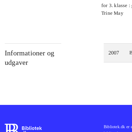
for 3. klasse 
Arbejdsbog. 
Trine May
Informationer og
2007
udgaver
Bibliotek.dk er 