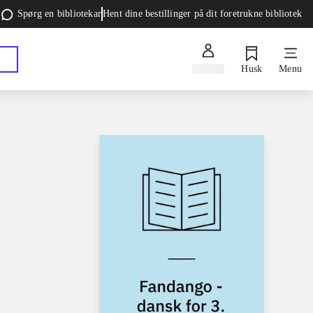
Spørg en bibliotekar
Hent dine bestillinger på dit foretrukne bibliotek
Log ind
Husk
Menu