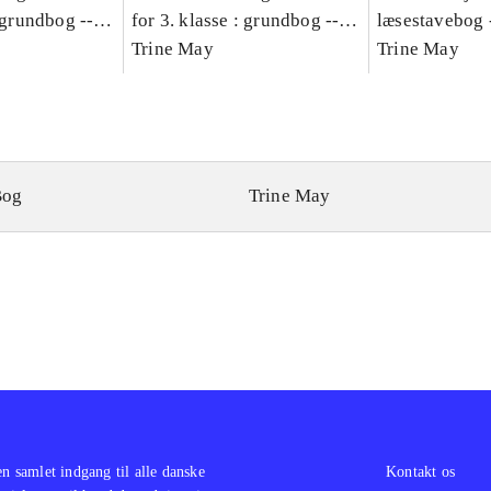
: grundbog --
for 3. klasse : grundbog --
læsestavebog 
Bind A
Arbejdsbog. Bind B
Trine May
dansk for 3. kl
Trine May
grundbog. - -
Lærervejlednin
læsestavebog
Bog
Trine May
en samlet indgang til alle danske
Kontakt os