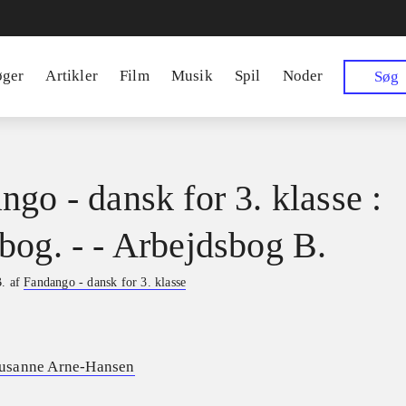
øger
Artikler
Film
Musik
Spil
Noder
Søg
ngo - dansk for 3. klasse :
bog. - - Arbejdsbog B.
B. af
Fandango - dansk for 3. klasse
usanne Arne-Hansen