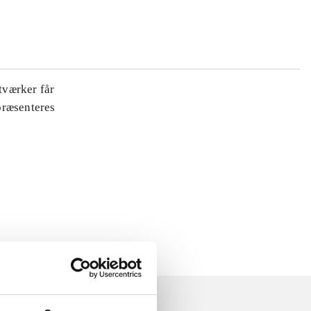
tværker får
 præsenteres