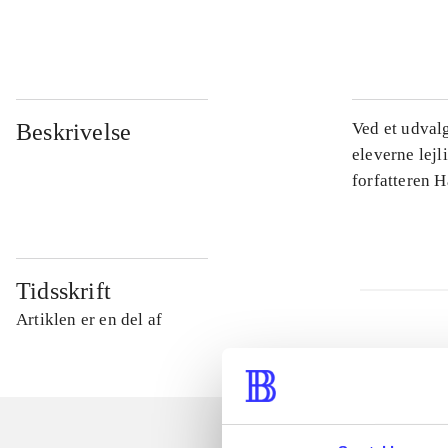
...
Beskrivelse
Ved et udval
eleverne lejl
forfatteren 
Tidsskrift
Artiklen er en del af