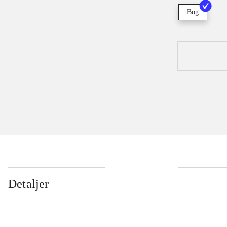
Bog
Detaljer
...
...
...