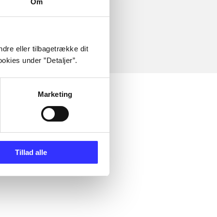
Om
dre eller tilbagetrække dit
okies under ”Detaljer”.
Marketing
Tillad alle