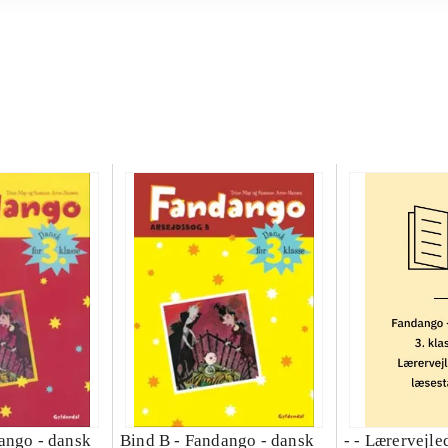
ango - dansk
Bind B -
Fandango - dansk
- - Lærervejle