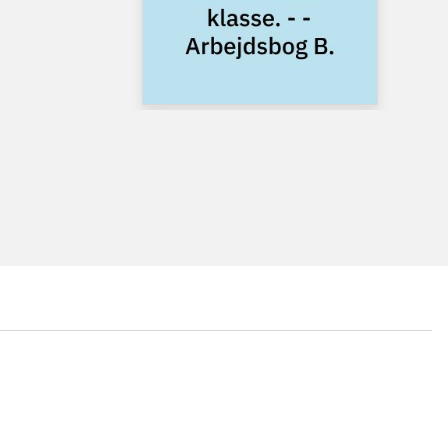
...
...