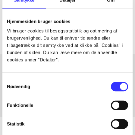
lorem ipsum dolor sit amet ...
Tidsskrift
Hjemmesiden bruger cookies
Artiklerne i
handler ofte om
Vi bruger cookies til besøgsstatistik og optimering af
brugervenlighed. Du kan til enhver tid ændre eller
tilbagetrække dit samtykke ved at klikke på ”Cookies” i
bunden af siden. Du kan læse mere om de anvendte
cookies under ”Detaljer”.
Artikler med samme emner
Samtykkevalg
Fra
Nødvendig
Funktionelle
Statistik