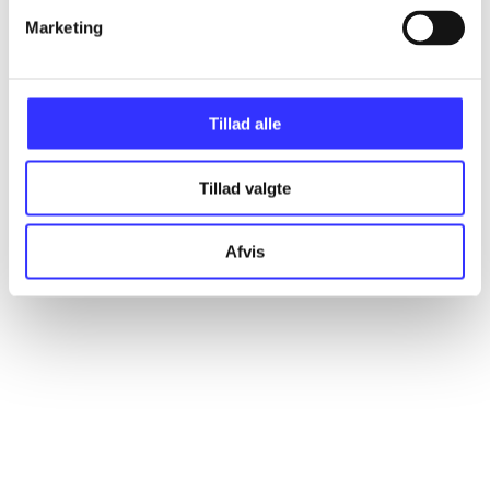
Marketing
Artikler
Alle registrerede artikler fordelt på udgivelser
Tillad alle
...
Tillad valgte
...
Afvis
...
...
...