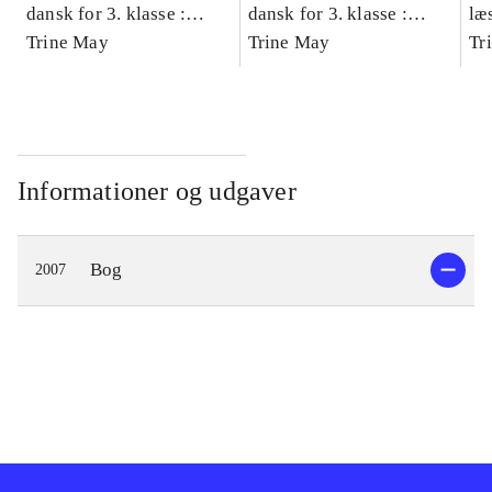
dansk for 3. klasse :
dansk for 3. klasse :
læ
grundbog -- Arbejdsbog.
Trine May
grundbog -- Arbejdsbog.
Trine May
- d
Tr
Bind A
Bind B
gr
Læ
læ
Informationer og udgaver
Bog
2007