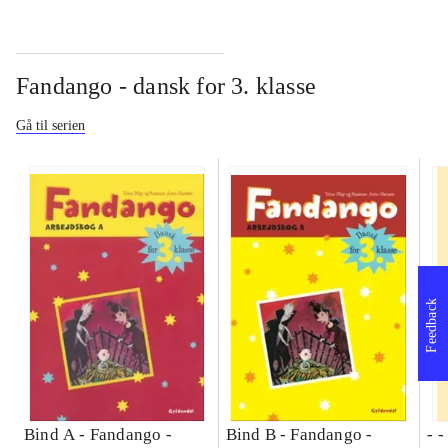
Fandango - dansk for 3. klasse
Gå til serien
Feedback
Bind A -
Fandango -
Bind B -
Fandango -
- 