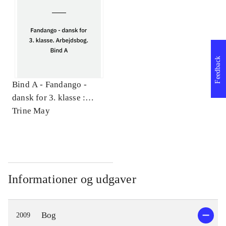
Feedback
Bind A -
Fandango -
dansk for 3. klasse :
grundbog. Arbejdsbog.
Trine May
Bind A
Informationer og udgaver
Bog
2009