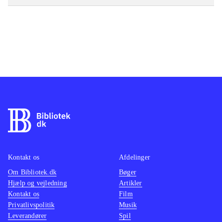
Kontakt os
Afdelinger
Om Bibliotek.dk
Bøger
Hjælp og vejledning
Artikler
Kontakt os
Film
Privatlivspolitik
Musik
Leverandører
Spil