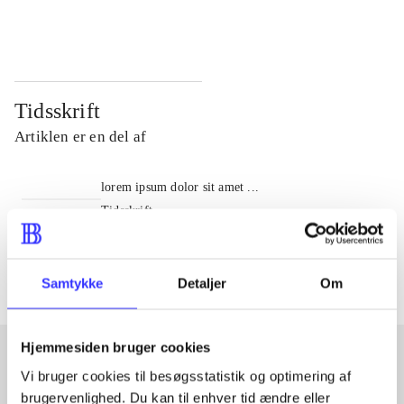
...
...
Tidsskrift
Artiklen er en del af
lorem ipsum dolor sit amet ...
Tidsskrift
Artiklerne i
handler ofte om
Samtykke
Detaljer
Om
Hjemmesiden bruger cookies
Vi bruger cookies til besøgsstatistik og optimering af
Artikler med samme emner
brugervenlighed. Du kan til enhver tid ændre eller