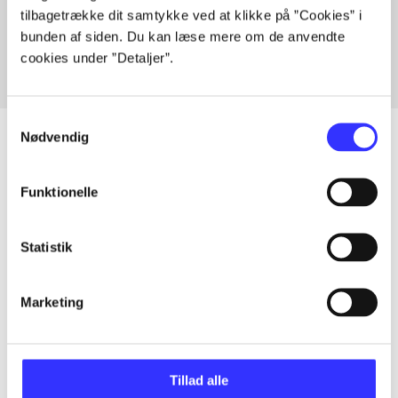
tilbagetrække dit samtykke ved at klikke på ”Cookies” i
Fra
bunden af siden. Du kan læse mere om de anvendte
cookies under ”Detaljer”.
Samtykkevalg
Nødvendig
Artikler
Funktionelle
Alle registrerede artikler fordelt på udgivelser
Statistik
...
Marketing
...
Tillad alle
...