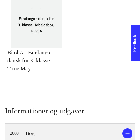
Feedback
Bind A -
Fandango -
dansk for 3. klasse :
grundbog. Arbejdsbog.
Trine May
Bind A
Informationer og udgaver
Bog
2009