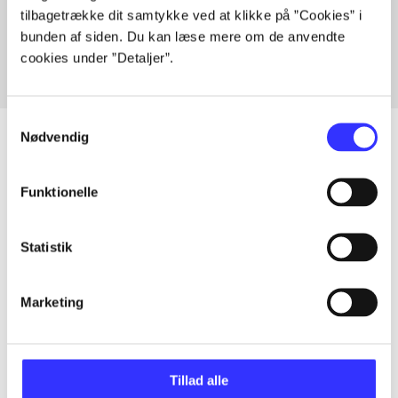
tilbagetrække dit samtykke ved at klikke på ”Cookies” i
Fra
bunden af siden. Du kan læse mere om de anvendte
cookies under ”Detaljer”.
Samtykkevalg
Nødvendig
Artikler
Funktionelle
Alle registrerede artikler fordelt på udgivelser
Statistik
...
Marketing
...
Tillad alle
...