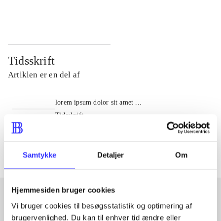
...
...
Tidsskrift
Artiklen er en del af
lorem ipsum dolor sit amet ...
Tidsskrift
Artiklerne i
handler ofte om
Samtykke
Detaljer
Om
Hjemmesiden bruger cookies
Vi bruger cookies til besøgsstatistik og optimering af
Artikler med samme emner
brugervenlighed. Du kan til enhver tid ændre eller