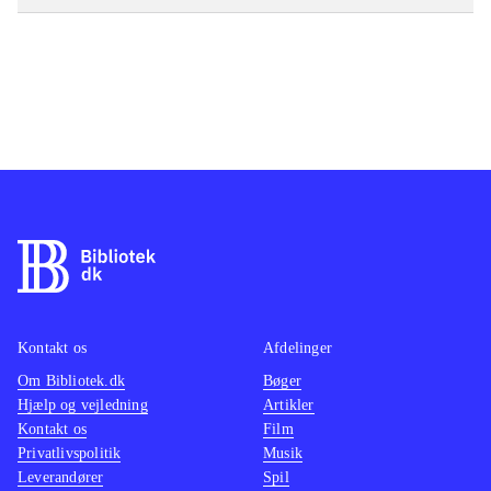
Kontakt os
Afdelinger
Om Bibliotek.dk
Bøger
Hjælp og vejledning
Artikler
Kontakt os
Film
Privatlivspolitik
Musik
Leverandører
Spil