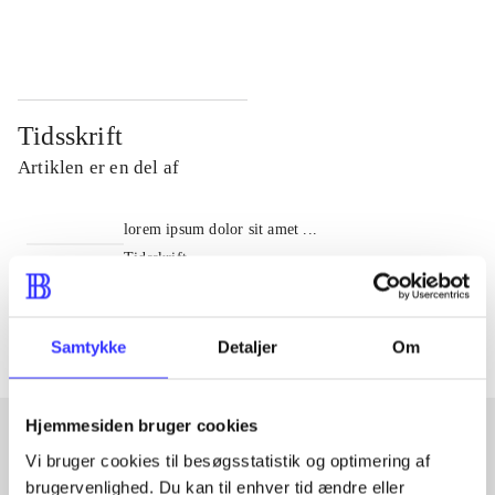
...
...
Tidsskrift
Artiklen er en del af
lorem ipsum dolor sit amet ...
Tidsskrift
Artiklerne i
handler ofte om
Samtykke
Detaljer
Om
Hjemmesiden bruger cookies
Vi bruger cookies til besøgsstatistik og optimering af
Artikler med samme emner
brugervenlighed. Du kan til enhver tid ændre eller