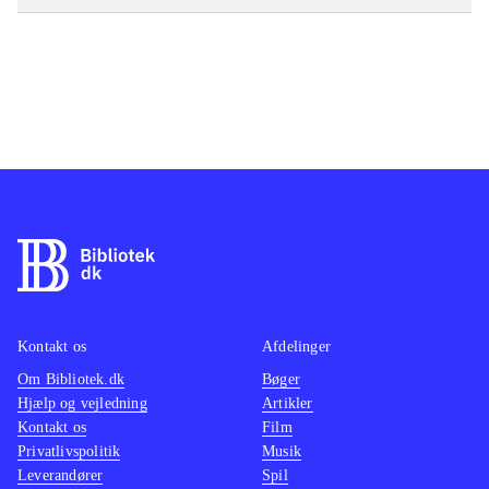
Kontakt os
Afdelinger
Om Bibliotek.dk
Bøger
Hjælp og vejledning
Artikler
Kontakt os
Film
Privatlivspolitik
Musik
Leverandører
Spil