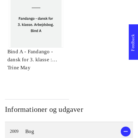
Feedback
Bind A -
Fandango -
dansk for 3. klasse :
grundbog. Arbejdsbog.
Trine May
Bind A
Informationer og udgaver
Bog
2009