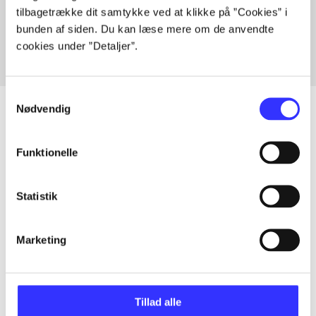
tilbagetrække dit samtykke ved at klikke på ”Cookies” i
Fra
bunden af siden. Du kan læse mere om de anvendte
cookies under ”Detaljer”.
Samtykkevalg
Nødvendig
Artikler
Funktionelle
Alle registrerede artikler fordelt på udgivelser
Statistik
...
Marketing
...
Tillad alle
...