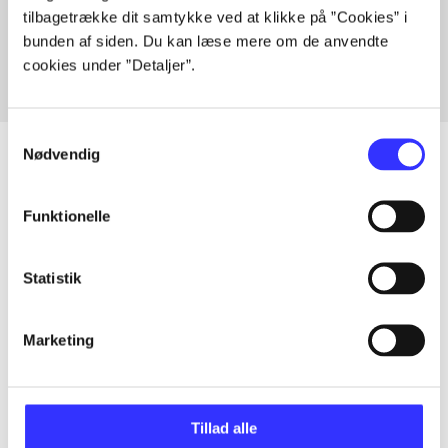
tilbagetrække dit samtykke ved at klikke på ”Cookies” i
Fra
bunden af siden. Du kan læse mere om de anvendte
cookies under ”Detaljer”.
Samtykkevalg
Nødvendig
Artikler
Funktionelle
Alle registrerede artikler fordelt på udgivelser
Statistik
...
Marketing
...
Tillad alle
...