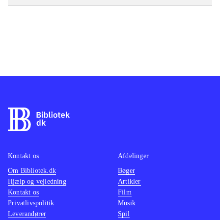
Kontakt os
Afdelinger
Om Bibliotek.dk
Bøger
Hjælp og vejledning
Artikler
Kontakt os
Film
Privatlivspolitik
Musik
Leverandører
Spil