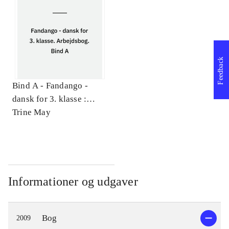
Feedback
Bind A -
Fandango -
dansk for 3. klasse :
grundbog. Arbejdsbog.
Trine May
Bind A
Informationer og udgaver
Bog
2009