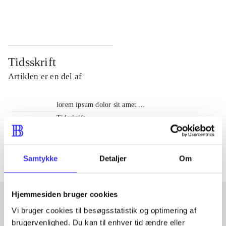
...
...
Tidsskrift
Artiklen er en del af
lorem ipsum dolor sit amet ...
Tidsskrift
Artiklerne i
handler ofte om
Samtykke
Detaljer
Om
Hjemmesiden bruger cookies
Vi bruger cookies til besøgsstatistik og optimering af
Artikler med samme emner
brugervenlighed. Du kan til enhver tid ændre eller