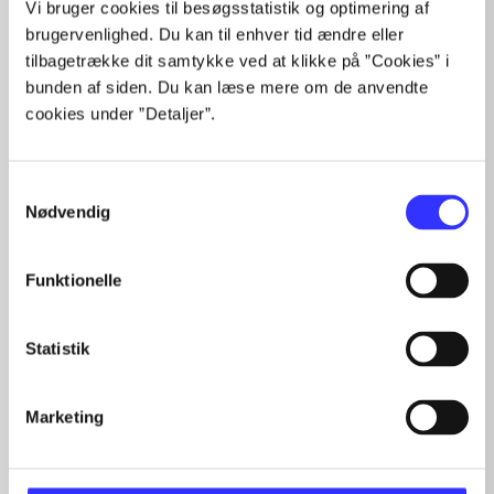
Vi bruger cookies til besøgsstatistik og optimering af
Artikler
brugervenlighed. Du kan til enhver tid ændre eller
Alle registrerede artikler fordelt på udgivelser
tilbagetrække dit samtykke ved at klikke på ”Cookies” i
bunden af siden. Du kan læse mere om de anvendte
cookies under ”Detaljer”.
...
...
...
...
Samtykkevalg
Nødvendig
...
Funktionelle
Fandango - dansk for 3. klasse
Statistik
Gå til serien
Marketing