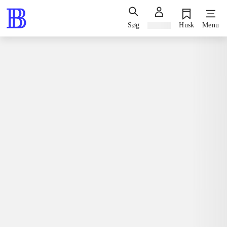
Søg
Log ind
Husk
Menu
Bøger / faglitteratur for børn