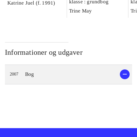
klasse : grundbog
kl
Katrine Juel (f. 1991)
Ar
Trine May
Tr
Informationer og udgaver
Bog
2007