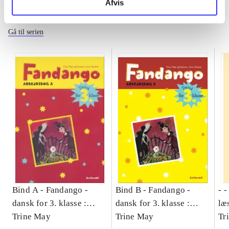
Afvis
Fandango - dansk for 3. klasse
Gå til serien
Bind A -
Fandango -
Bind B -
Fandango -
- 
dansk for 3. klasse :
dansk for 3. klasse :
læ
grundbog -- Arbejdsbog.
Trine May
grundbog -- Arbejdsbog.
Trine May
- d
Tr