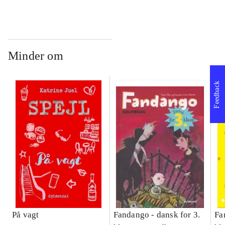
Bind A
Bind B
gr
Læ
læ
Minder om
Feedback
På vagt
Fandango - dansk for 3.
Fa