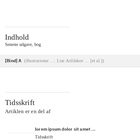
...
...
Indhold
Seneste udgave, bog
[Bind] A
(
illustrationer ...: Lise Arildskov ... [et al.]
)
Tidsskrift
Artiklen er en del af
lorem ipsum dolor sit amet ...
Tidsskrift