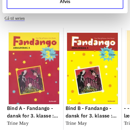
Afvis
Fandango - dansk for 3. klasse
Gå til serien
Bind A -
Fandango -
Bind B -
Fandango -
- 
dansk for 3. klasse :
dansk for 3. klasse :
læ
grundbog --
grundbog --
Fa
Trine May
Trine May
Tr