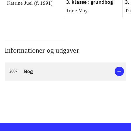
3. klasse : grundbog
3.
Katrine Juel (f. 1991)
Ar
Trine May
Tr
Informationer og udgaver
Bog
2007