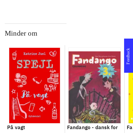
Arbejdsbog. Bind A
Arbejdsbog. Bind B
3.
- 
læ
Minder om
Feedback
På vagt
Fandango - dansk for
Fa