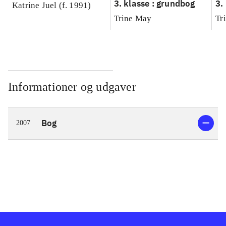
3. klasse : grundbog
3.
Katrine Juel (f. 1991)
Ar
Trine May
Tr
Informationer og udgaver
Bog
2007