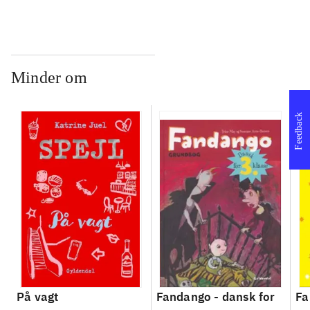
Arbejdsbog. Bind A
Arbejdsbog. Bind B
3.
- 
læ
Minder om
Feedback
På vagt
Fandango - dansk for
Fa