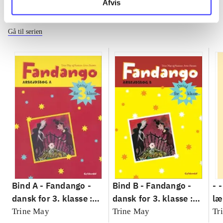
Afvis
Fandango - dansk for 3. klasse
Gå til serien
Bind A -
Fandango -
Bind B -
Fandango -
- 
dansk for 3. klasse :
dansk for 3. klasse :
læ
grundbog --
grundbog --
Fa
Trine May
Trine May
Tr