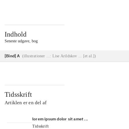
...
...
Indhold
Seneste udgave, bog
[Bind] A
(
illustrationer ...: Lise Arildskov ... [et al.]
)
Tidsskrift
Artiklen er en del af
lorem ipsum dolor sit amet ...
Tidsskrift