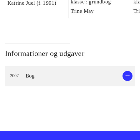
klasse : grundbog
kl
Katrine Juel (f. 1991)
Ar
Trine May
Tr
Informationer og udgaver
Bog
2007