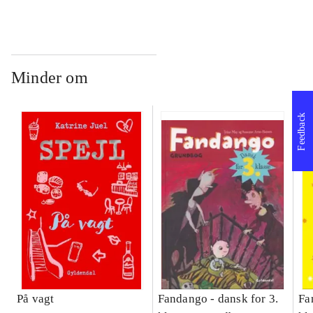
Bind A
Bind B
gr
Læ
læ
Minder om
Feedback
På vagt
Fandango - dansk for 3.
Fa