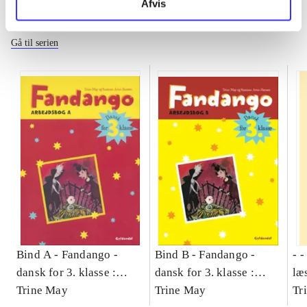
Afvis
Fandango - dansk for 3. klasse
Gå til serien
Bind A -
Fandango -
Bind B -
Fandango -
- 
dansk for 3. klasse :
dansk for 3. klasse :
læ
grundbog -- Arbejdsbog.
Trine May
grundbog -- Arbejdsbog.
Trine May
- d
Tr