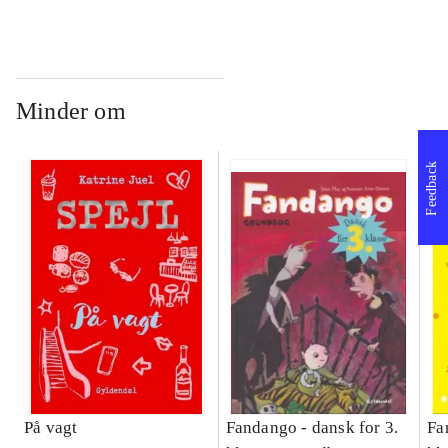
Bind A
Bind B
gr
Læ
læ
Minder om
Feedback
På vagt
Fandango - dansk for 3.
Fa