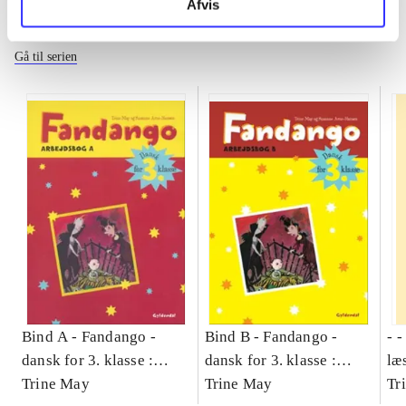
Afvis
Fandango - dansk for 3. klasse
Gå til serien
Bind A -
Fandango -
Bind B -
Fandango -
- 
dansk for 3. klasse :
dansk for 3. klasse :
læ
grundbog -- Arbejdsbog.
Trine May
grundbog -- Arbejdsbog.
Trine May
- d
Tr