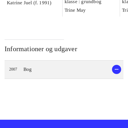
klasse : grundbog
kl
Katrine Juel (f. 1991)
Ar
Trine May
Tr
Informationer og udgaver
Bog
2007