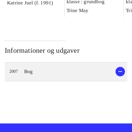
klasse : grundbog
kl
Katrine Juel (f. 1991)
Ar
Trine May
Tr
Informationer og udgaver
Bog
2007