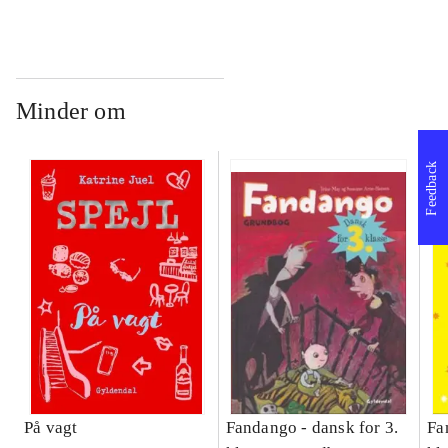
Bind A
Bind B
gr
Læ
læ
Minder om
Feedback
På vagt
Fandango - dansk for 3.
Fa