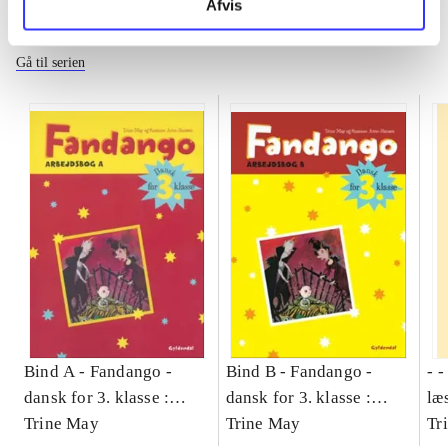
Afvis
Fandango - dansk for 3. klasse
Gå til serien
Bind A -
Fandango -
Bind B -
Fandango -
- 
dansk for 3. klasse :
dansk for 3. klasse :
læ
grundbog -- Arbejdsbog.
Trine May
grundbog -- Arbejdsbog.
Trine May
- d
Tr