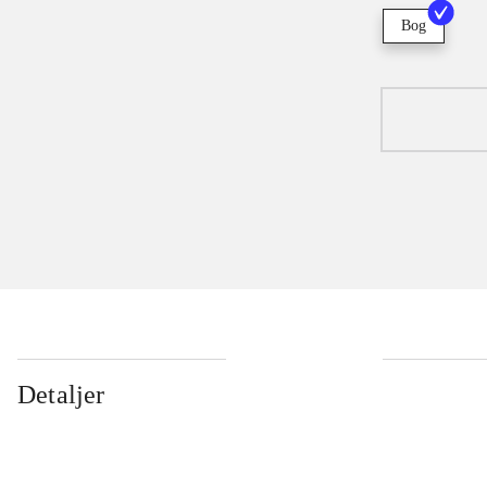
Bog
Detaljer
...
...
...