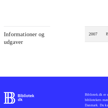
Informationer og
2007
udgaver
Bibliotek.dk er 
bibliotekers mat
Danmark. Du kan