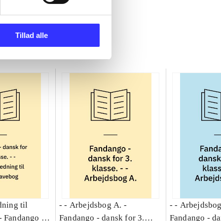
Tillad alle
dning til
- - Arbejdsbog A. -
- - Arbejdsbog
-
Fandango -
Fandango - dansk for 3.
Fandango - da