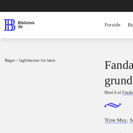
Forside
B
Bøger / faglitteratur for børn
Fanda
grund
Bind A af
Fandan
,
Trine May
S