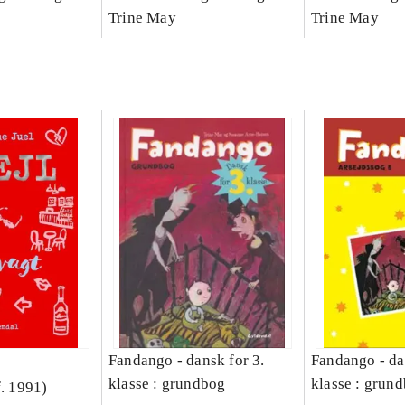
Bind A
Arbejdsbog. Bind B
Trine May
dansk for 3. kl
Trine May
grundbog. - -
Lærervejlednin
læsestavebog
Fandango - dansk for 3.
Fandango - da
klasse : grundbog
klasse : grund
f. 1991)