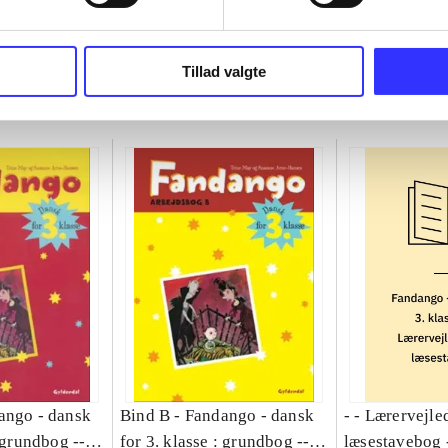
Tillad valgte
ango - dansk
Bind B -
Fandango - dansk
- - Lærervejle
: grundbog --
for 3. klasse : grundbog --
læsestavebog 