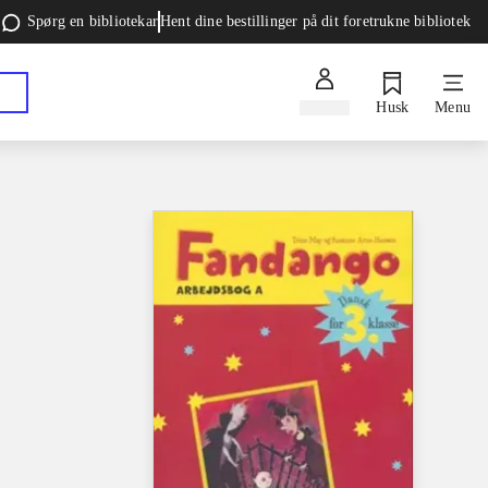
Spørg en bibliotekar
Hent dine bestillinger på dit foretrukne bibliotek
Log ind
Husk
Menu