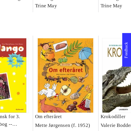
asse :
klasse : grundbog. - -
Trine May
klasse : grund
Trine May
Arbejdsbog A.
Arbejdsbog B
g til
Feedback
nsk for 3.
Om efteråret
Krokodiller
bog --
Mette Jørgensen (f. 1952)
Valerie Bodde