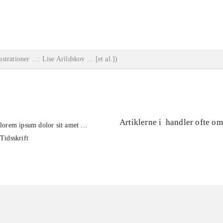
...
lustrationer ...: Lise Arildskov ... [et al.]
)
Artiklerne i
handler ofte om
lorem ipsum dolor sit amet ...
Tidsskrift