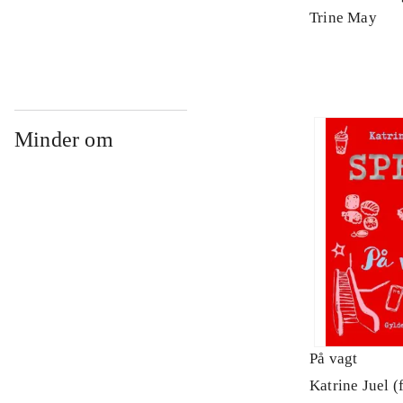
Arbejdsbog. 
Trine May
Minder om
På vagt
Katrine Juel (