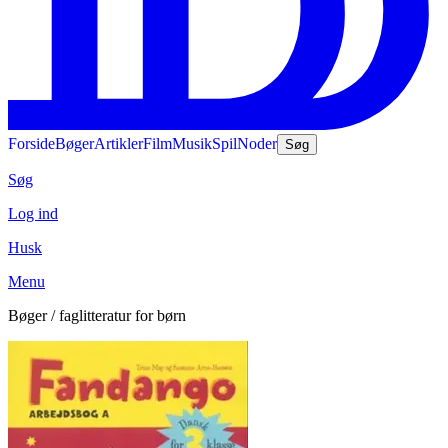
Forside
Bøger
Artikler
Film
Musik
Spil
Noder
Søg
Søg
Log ind
Husk
Menu
Bøger / faglitteratur for børn