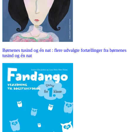
Børnenes tusind og én nat : flere udvalgte fortællinger fra børnenes
tusind og én nat