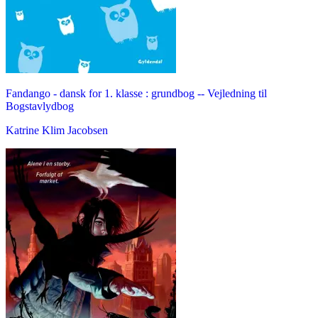
Fandango - dansk for 1. klasse : grundbog -- Vejledning til
Bogstavlydbog
Katrine Klim Jacobsen