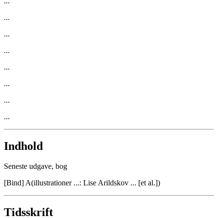
...
...
...
...
...
...
...
...
Indhold
Seneste udgave, bog
[Bind] A
(
illustrationer ...: Lise Arildskov ... [et al.]
)
Tidsskrift