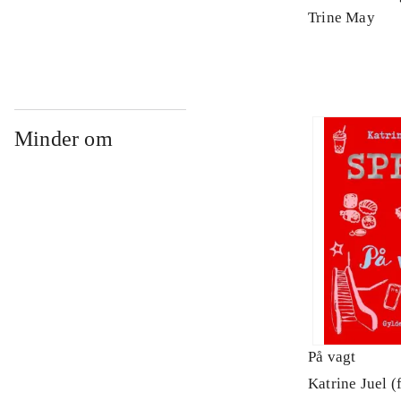
Arbejdsbog. 
Trine May
Minder om
På vagt
Katrine Juel (