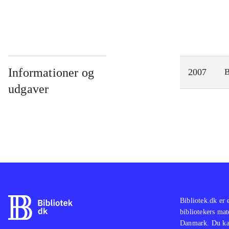
Informationer og
2007
udgaver
Bibliotek.dk er 
bibliotekers mat
Danmark. Du kan