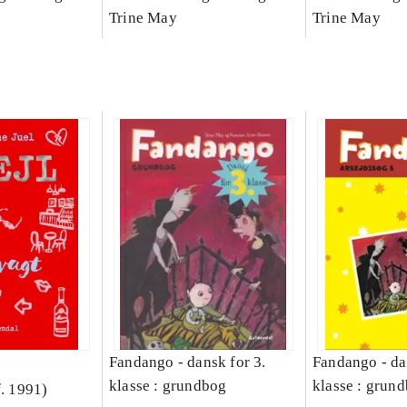
Bind A
Arbejdsbog. Bind B
Trine May
dansk for 3. kl
Trine May
grundbog. - -
Lærervejlednin
læsestavebog
Fandango - dansk for 3.
Fandango - da
klasse : grundbog
klasse : grund
f. 1991)