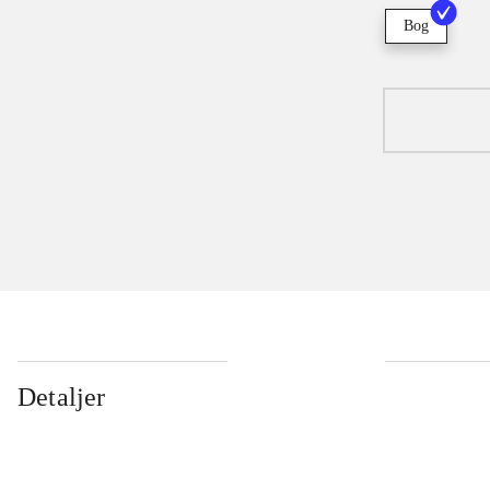
Bog
Detaljer
...
...
...