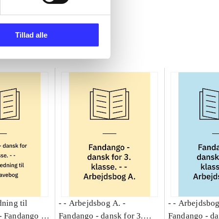
Tillad alle
dning til
- - Arbejdsbog A. -
- - Arbejdsbog
-
Fandango -
Fandango - dansk for 3.
Fandango - da