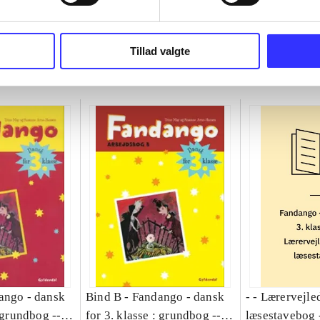
Tillad valgte
ango - dansk
Bind B -
Fandango - dansk
- - Lærervejle
: grundbog --
for 3. klasse : grundbog --
læsestavebog 