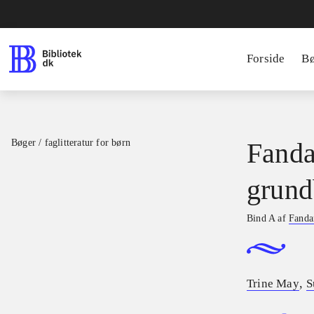
Forside
B
Bøger / faglitteratur for børn
Fanda
grund
Bind A af
Fandan
,
Trine May
S