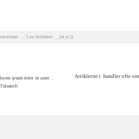
...
lustrationer ...: Lise Arildskov ... [et al.]
)
Artiklerne i
handler ofte om
lorem ipsum dolor sit amet ...
Tidsskrift