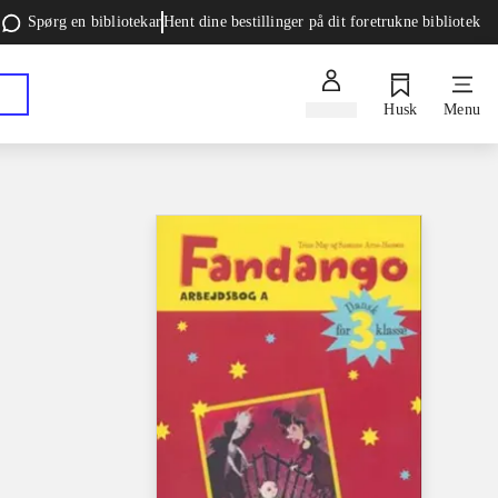
Spørg en bibliotekar
Hent dine bestillinger på dit foretrukne bibliotek
Log ind
Husk
Menu