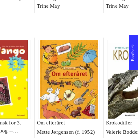
asse :
klasse : grundbog. - -
Trine May
klasse : grund
Trine May
Arbejdsbog A.
Arbejdsbog B
g til
Feedback
nsk for 3.
Om efteråret
Krokodiller
bog --
Mette Jørgensen (f. 1952)
Valerie Bodde